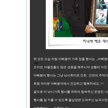
위 모든 모습 처럼 아삐붕어 가족 정출 행사는 ,,아
fhh
오이번 10월정출도 많은 성원을 해주시어 성황리 마친
아빠붕어 행사는 그냥 낚시취미로 인한 ..인연의 추억이
회원 여러분 아빠붕어에서 건강하고 행복하세요..^^
끝으로 이 낚시가족 행사를 위하여 힘써주신 운영진 
행사를 잘 지룰 수 있도록 물심양면 도와주신 능곡사