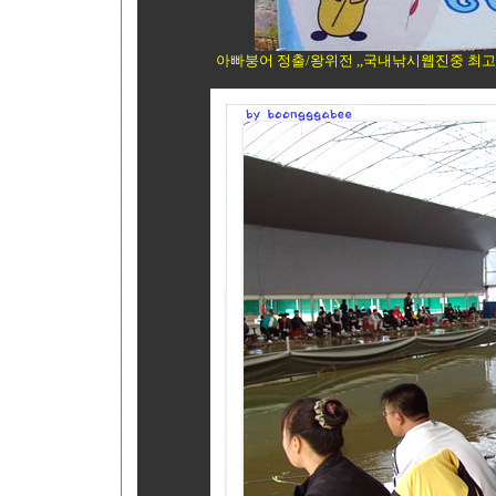
아빠붕어 정출/왕위전 ,,국내낚시웹진중 최고