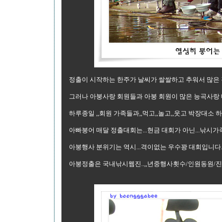
정출이 시작하는 한주가 날씨가 쌀쌀하고 추워서 많은 
그러나 아붕사랑 회원들과 아붕 회원이 많은 능곡사랑
하루종일 ,,회원 가족들과,,먹고,,놀고,,웃고 박장대소
아빠붕어 매달 정출대회는...현금 대회가 아닌...낚시
아붕행사 분위기는 역시...격이없는 우수꽝 대회입니다
아붕정출은 국내낚시웹진..,,년중행사횟수/인원동원/