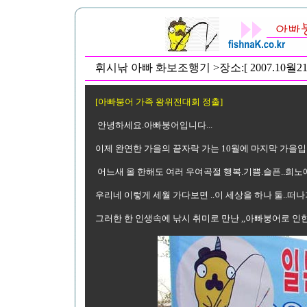
휘시낚 아빠 화보조행기 >장소:[ 2007.10
[아빠붕어 가족 왕위전대회 정출]
안녕하세요.아빠붕어입니다...
이제 완연한 가을의 끝자락 가는 10월에 마지막 가을입니
어느새 올 한해도 여러 우여곡절 행복.기쁨.슬픈..희노
우리네 이렇게 세월 가다보면 ..이 세상을 하나 둘..떠나
그러한 한 인생속에 낚시 취미로 만난 ,,아빠붕어로 인