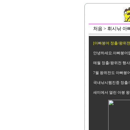
처음 > 휘시낚 아빠
[아빠붕어 정출/왕위전
안녕하세요.아빠붕어입
매월 정출/왕위전 행
7월 왕위전도 아빠붕어
국내낚시웹진중 정출/
새미에서 열린 아붕 왕