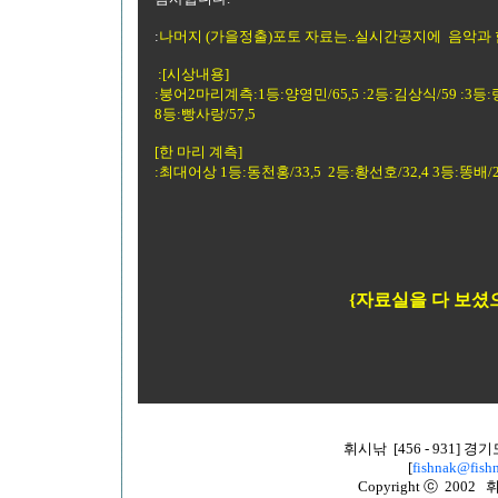
:
나머지 (가을정출)포토 자료는..실시간공지에 음악과 
:[시상내용]
:붕어2마리계측:1등:양영민/65,5 :2등:김상식/59 :3등:랑세/
8등:빵사랑/57,5
[한 마리 계측]
:최대어상 1등:동천홍/33,5 2등:황선호/32,4 3등:똥배/2
{자료실을 다 보셨
휘시낚 [456 - 931]
[
fishnak@fishn
Copyright ⓒ 2002