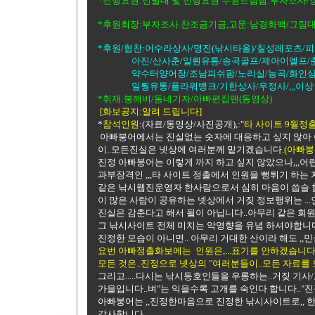
*진행요원:선발대 및 진행요원 수원드림팀:부자조사/
*후원회장:부자조사.찬조금기금,고문:남경화백/그림대
*후원/협찬:어수라상사/명진(낚시타올)/칠성레포츠/
아진/산사춘/일뤈유통/송곡골프/제아이엘프/춘풍
약수터양어장/조남피쉬팜/노리실/능곡/화인상사
일뤙유통/플라워뱅크/기한상사/우정사/,,,이상 추
*취재:붕깨비/동네기자/아빠편집맨(동영상)
[화보공지:알려 드립니다]
*
참석인원
:(자료/동영상/사진공개),:"
타 사이트 9월정
아빠붕어에서는 진실없는 숫자에 대응하고 싶지 않아 
이..모든진실은 넷상에 여러분께 맡기겠습니다.
(아빠붕
진정 아빠붕어는 이렇게 까지 하고 싶지 않았으나,,,어린
과부장격인 ,,,타 사이트 정출에서 인원을 뻥튀기 하는 
같은 낚시웹진운영자 한사람으로서 심히 마음이 씁슬 
이 많은 사람이 공유하는 넷상에서 거짖 정보행위는 ..
진실은 감춘다고 해서 될이 아닙니다..아무리 같은 회원 
그 낚시사이트 전체 미치는 악영향을 유념 하셔야합니
진정한 모습이 아니면.. 아무리 거대한 산이라 해도 ,,
요번 아빠정출화보에는 인원은,...표기를 안하겠습니다.
모든 것은..진정으로 넷상의 "여러분들이..모든 자료를 보시
그리고.....다시는 낚시동호인들을 우롱하는..거짖 기사
가을입니다..벼"는 익을수록 고개를 숙인다 합니다.."
아빠붕어는 ,,진정한마음으로 진정한 낚시사이트로,, 
감사합니다.