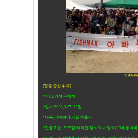
"아빠붕
[정출 종합 취재]
*장소:안성 두메지
*일시:2003,9,27~28일
*내용:아빠붕어 가을 정출^^
*진행요원: 로또팀:테라칸/붕세/다사랑/머그네/동네