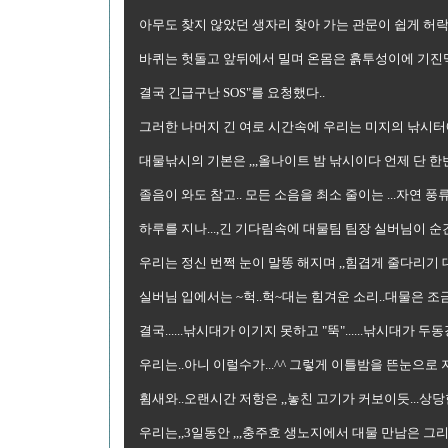
아무도 찾지 않았던 생자리 찾아 가는 관문이 쉽게 허락 
바퀴는 헛돌고 앞뒤에서 밀며 온몸은 흙투성이에 기진맥진
결국 긴급구난 SOS"를 요청했다..
그러한 나머지 긴 여로 시간속에 우리는 미지의 낚시터에
대물낚시의 기본은 ,,,올나이트 밤 낚시이다 언제 단 한
졸음이 와도 참고.. 모든 소음을 최소 줄이는 ...자연 풍
하루를 지나...,긴 기다림속에 대물팀 팀장 실버님이 순
우리는 정신 번쩍 눈이 말똥 해지며 ,,힘겹게 줄다리기 
실버님 입에서는 ~헉..헉~대는 힘겨운 소리..대물은 조금
결국......낚시대가 이기지 못하고 "뚝"......낚시대가 두
우리는..아니 이럴수가...^^ 그렇게 이틀밤을 뜬눈으로 
휨새와..오랜시간 저항은 ,,놓친 고기가 커보이듯...상당
우리는,,3일동안 ,,,충주호 생노지에서 대물 만남은 그리