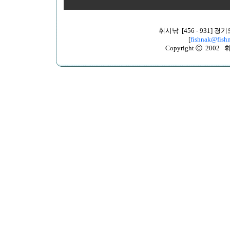
휘시낚 [456 - 931]
[
fishnak@fishn
Copyright ⓒ 2002