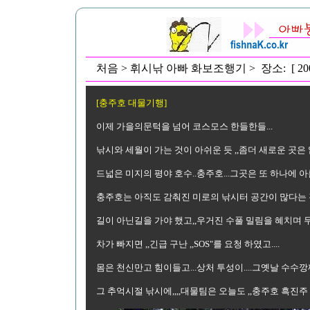
처음 > 휘시낚 아빠 화보조행기 > 장소: [ 20
[충주호 대물기행]
이제 가을의문턱을 넘어 코스모스 한들한들...
낚시와 세월이 가는 것이 아쉬운 듯 ,,좀더 새로운 곳은 없
드넓은 미지의 평야 호수..충주호...그곳은 또 하나에 
충주호는 아직도 감춰진 미로의 낚시터 공간이 많다는 것
길이 아닌길을 가야 했고,,우거진 수풀 밀림을 혜치며 
차가 빠지면 ,,긴급 구난 ,,SOS"를 요청 하였고....
몸은 천신만고 힘이들고...상처 투성이....그옛날 수수깡
그 추억시절 낚시에,,,,대물팀은 오늘도 ,,충주호 흑진주