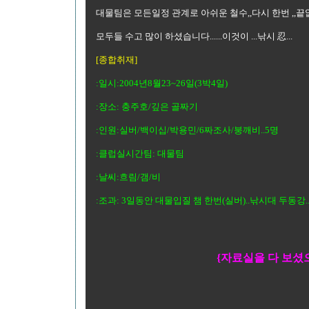
대물팀은 모든일정 관계로 아쉬운 철수,,다시 한번 ,,끝없
모두들 수고 많이 하셨습니다......이것이 ...낚시 忍...
[종합취재]
:일시:2004년8월23~26일(3박4일)
:장소: 충주호/깊은 골짜기
:인원:실버/백이십/박용민/6짜조사/붕깨비..5명
:클럽실시간팀: 대물팀
:날씨:흐림/갬/비
:조과: 3일동안 대물입질 챔 한번(실버)..낚시대 두동강..
{자료실을 다 보셨