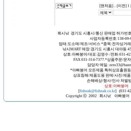
[맨처음] .. [이전] 1
휘시낚 경기도 시흥시/통신 판매업 허가번호:2
사업자등록번호:138-09-9
업태:도소매/제조/서비스 *종목:전자상거
낚시MART 매장:경기도 시흥시 대야동 45
상호:아빠붕어/대표:김영수 /전화:031-421-26
FAX 031-314-7377.*상품주문/문자:0
담당자 메일: zero33@hanma
*아빠붕어 모든제품 특허상표출원등
상표침해/제품도용 판메/사진/제품
손해배상/형사/민사 처벌
상호:아빠붕어
[
fishnak@fishnak.co.kr
] (031-42
Copyright ⓒ 2002 휘시낚 아빠붕어 All