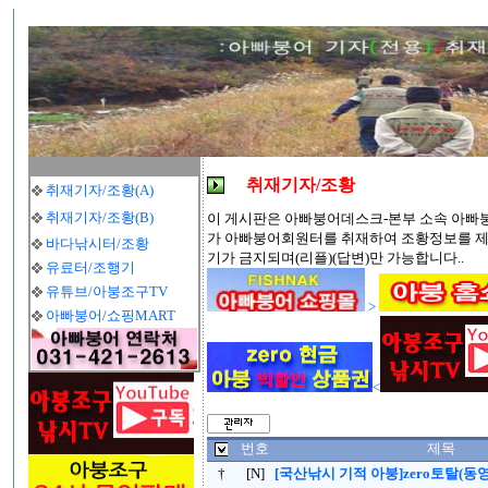
취재기자/조황
취재기자/조황(A)
취재기자/조황(B)
이 게시판은 아빠붕어데스크-본부 소속 아빠
가 아빠붕어회원터를 취재하여 조황정보를 제
바다낚시터/조황
기가 금지되며(리플)(답변)만 가능합니다..
유료터/조행기
유튜브/아붕조구TV
>
아빠붕어/쇼핑MART
<
번호
제목
†
[N]
[국산낚시 기적 아붕]zero토탈(동