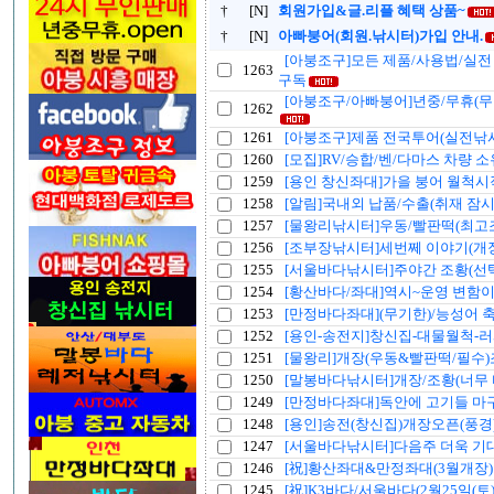
†
[N]
회원가입&글.리플 혜택 상품~
†
[N]
아빠붕어(회원.낚시터)가입 안내.
[아붕조구]모든 제품/사용법/실전
1263
구독
[아붕조구/아빠붕어]년중/무휴(
1262
1261
[아붕조구]제품 전국투어(실전낚
1260
[모집]RV/승합/벤/다마스 차량 
1259
[용인 창신좌대]가을 붕어 월척시
1258
[알림]국내외 납품/수출(취재 잠
1257
[물왕리낚시터]우동/빨판떡(최고
1256
[조부장낚시터]세번쩨 이야기(개
1255
[서울바다낚시터]주야간 조황(선
1254
[황산바다/좌대]역시~운영 변함
1253
[만정바다좌대](무기한)/능성어 
1252
[용인-송전지]창신집-대물월척-
1251
[물왕리]개장(우동&빨판떡/필수)
1250
[말봉바다낚시터]개장/조황(너무 
1249
[만정바다좌대]독안에 고기들 마
1248
[용인]송전(창신집)개장오픈(풍경
1247
[서울바다낚시터]다음주 더욱 기대
1246
[祝]황산좌대&만정좌대(3월개장)
1245
[祝]K3바다/서울바다(2월25일(토