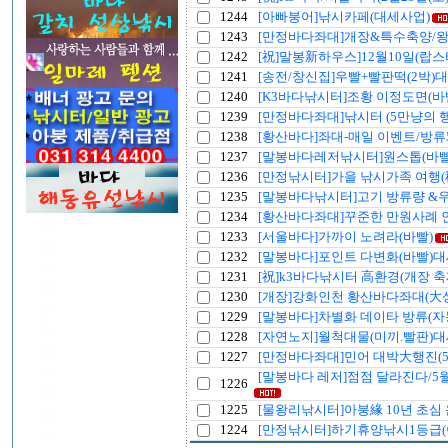
1244
[아빠붕어]낚시카페(대세사업)
1243
[만정바다좌대]개장&특수축양/
1242
[祝]말봉新하우스]12월10일(랍
1241
[송전/창신집]우빨+빨판떡(2박)
1240
[K3바다낚시터]조황 이정도면(바
1239
[만정바다좌대]낚시터 (5만냥의 
1238
[황산바다]좌대-매일 이벤트/방류
1237
[말봉바다레저낚시터]원스톱(바
1236
[만정낚시터]가을 낚시가족 여행(
1235
[말봉바다낚시터]고기 방류량 &
1234
[황산바다좌대]꾸준한 만원사례 
1233
[서울바다]가까이 노려라(바빨)
1232
[말봉바다]포인트 다변화(바빨)
1231
[祝]k3바다낚시터 高환경(개장 축
1230
[개장]강화인천 황산바다좌대(大
1229
[말봉바다]차별화 데이타 방류(자
1228
[자연노지]월척대물(미끼.빨판)
1227
[만정바다좌대]민어 대박大행진(5
[말봉바다 레저]점점 달라진다/5
1226
1225
[물왕리낚시터]아붕緣 10년 초심 
1224
[만정낚시터]하기휴양낚시1등급(