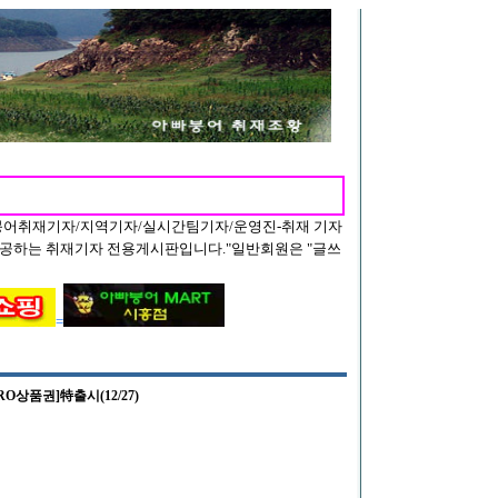
붕어취재기자/지역기자/실시간팀기자/운영진-취재 기자
공하는 취재기자 전용게시판입니다."일반회원은 "글쓰
=
O상품권]特출시(12/27)