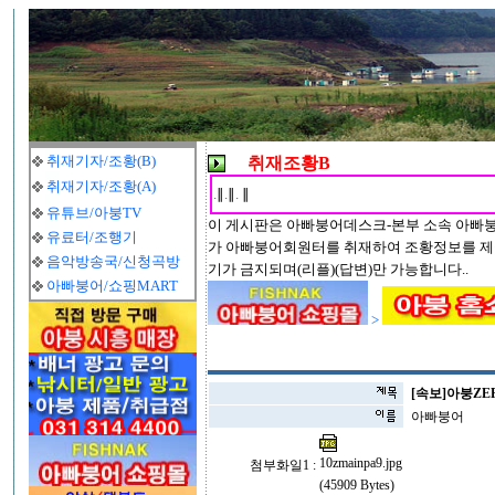
취재기자/조황(B)
취재조황B
취재기자/조황(A)
.
∥
.
∥
.
∥
유튜브/아붕TV
이 게시판은 아빠붕어데스크-본부 소속 아빠
유료터/조행기
가 아빠붕어회원터를 취재하여 조황정보를 제
음악방송국/신청곡방
기가 금지되며(리플)(답변)만 가능합니다..
아빠붕어/쇼핑MART
>
[속보]아붕ZER
아빠붕어
10zmainpa9.jpg
첨부화일1 :
(45909 Bytes)