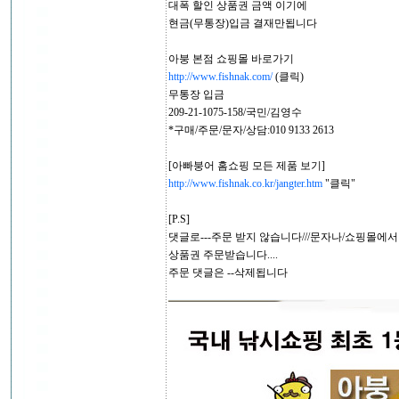
대폭 할인 상품권 금액 이기에
현금(무통장)입금 결재만됩니다
아붕 본점 쇼핑몰 바로가기
http://www.fishnak.com/
(클릭)
무통장 입금
209-21-1075-158/국민/김영수
*구매/주문/문자/상담:010 9133 2613
[아빠붕어 홈쇼핑 모든 제품 보기]
http://www.fishnak.co.kr/jangter.htm
"클릭"
[P.S]
댓글로---주문 받지 않습니다///문자나/쇼핑몰에서
상품권 주문받습니다....
주문 댓글은 --삭제됩니다