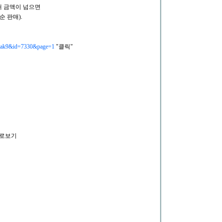
매 금액이 넘으면
 판매).
shnak9&id=7330&page=1
"클릭"
바로보기