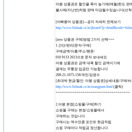
아붕 상품권은 할인율 폭이 높기에(매월)한도 판
불시에(지난번)처럼 판매 마감될수있습니다(선착순
[아빠붕어 상품권]---공지 자세히 전체보기
http://www.fishnak.co.kr/jboard/?p=detail&code=fi
[zero 상품권 구매]방법 2가지 선택===
1.간단/편리[문자/구매]:
구매금액/이름/주소/핸폰/
010 9133 2613으로 문자 보내세요
아붕 상품권은 금액 대폭 할인 금액이기에
결재는 무통장 입금만 가능합니다
209-21-1075-158/국민/김영수
[초대박 현금/할인: 아붕 상품권]상세내용/구매/
http://www.fishnak.co.kr/zsangpum.html
(클릭)
====================================
2.아붕 본점[쇼핑몰/구매]하기
쇼핑몰 구매는 본점/쇼핑몰에서
구매하는 것입니다
구매시는 액수만큼 포인트 현금적립
쇼핑 구매마다 적립금 정산합니다