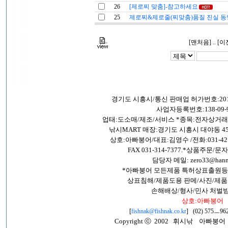
26
[제로찌 맞춤]-참고하세요
25
제로찌&제로줄(찌맞춤)품질 진실 동
[맨처음] .. [이
경기도 시흥시/통신 판매업 허가번호:201
사업자등록번호:138-09-9
업태:도소매/제조/서비스 *종목:전자상거
낚시MART 매장:경기도 시흥시 대야동 45
상호:아빠붕어/대표:김영수 /전화:031-421-26
FAX 031-314-7377.*상품주문/문자:0
담당자 메일: zero33@hanma
*아빠붕어 모든제품 특허상표출원등
상표침해/제품도용 판메/사진/제품
손해배상/형사/민사 처벌
상호:아빠붕어
[
fishnak@fishnak.co.kr
] (02) 575ㅡ962
Copyright ⓒ 2002 휘시낚 아빠붕어 All