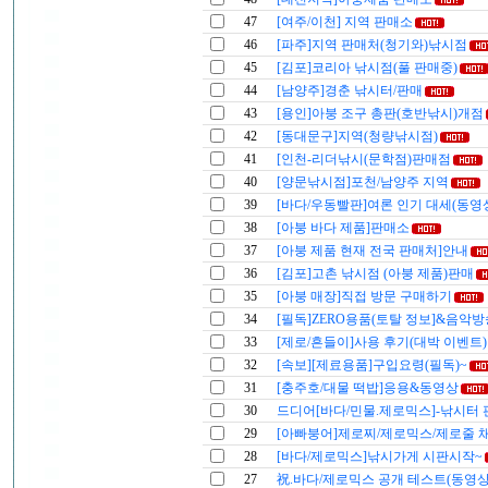
47
[여주/이천] 지역 판매소
46
[파주]지역 판매처(청기와)낚시점
45
[김포]코리아 낚시점(풀 판매중)
44
[남양주]경춘 낚시터/판매
43
[용인]아붕 조구 총판(호반낚시)개점
42
[동대문구]지역(청량낚시점)
41
[인천-리더낚시(문학점)판매점
40
[양문낚시점]포천/남양주 지역
39
[바다/우동빨판]여론 인기 대세(동영
38
[아붕 바다 제품]판매소
37
[아붕 제품 현재 전국 판매처]안내
36
[김포]고촌 낚시점 (아붕 제품)판매
35
[아붕 매장]직접 방문 구매하기
34
[필독]ZERO용품(토탈 정보]&음악방
33
[제로/흔들이]사용 후기(대박 이벤트)
32
[속보][제료용품]구입요령(필독)~
31
[충주호/대물 떡밥]응용&동영상
30
드디어[바다/민물.제로믹스]-낚시터 
29
[아빠붕어]제로찌/제로믹스/제로줄 
28
[바다/제로믹스]낚시가게 시판시작~
27
祝.바다/제로믹스 공개 테스트(동영상