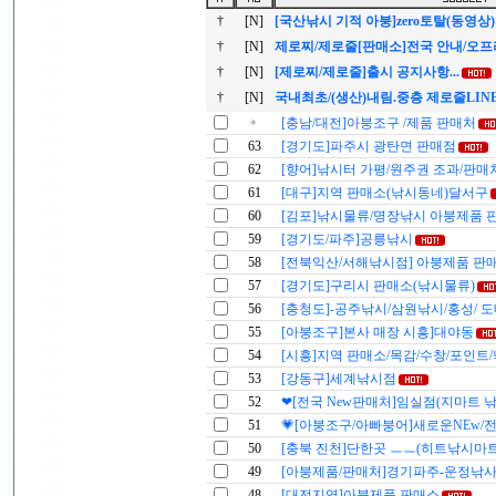
†
[N]
[국산낚시 기적 아붕]zero토탈(동영상)
†
[N]
제로찌/제로줄[판매소]전국 안내/오
†
[N]
[제로찌/제로줄]출시 공지사항...
†
[N]
국내최초/(생산)내림.중층 제로줄LIN
[충남/대전]아붕조구 /제품 판매처
63
[경기도]파주시 광탄면 판매점
62
[향어]낚시터 가평/원주권 조과/판매
61
[대구]지역 판매소(낚시동네)달서구
60
[김포]낚시물류/명장낚시 아붕제품 
59
[경기도/파주]공릉낚시
58
[전북익산/서해낚시점] 아붕제품 판
57
[경기도]구리시 판매소(낚시물류)
56
[충청도]-공주낚시/삼원낚시/홍성/ 
55
[아붕조구]본사 매장 시흥]대야동
54
[시흥]지역 판매소/목감/수창/포인트
53
[강동구]세계낚시점
52
❤[전국 New판매처]임실점(지마트 
51
💗[아붕조구/아빠붕어]새로운NEw/
50
[충북 진천]단한곳 ㅡㅡ(히트낚시마트
49
[아붕제품/판매처]경기파주-운정낚
48
[대전지역]아붕제품 판매소