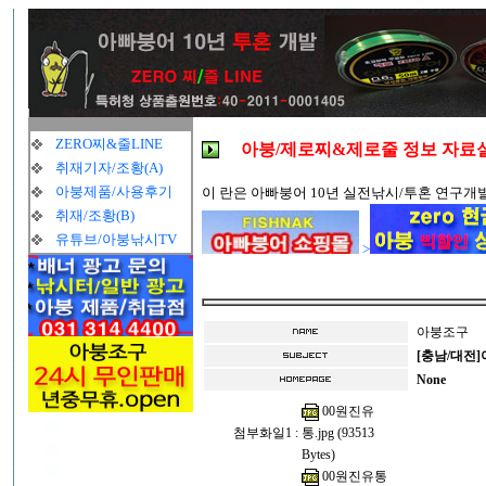
ZERO찌&줄LINE
아붕/제로찌&제로줄 정보 자료
취재기자/조황(A)
아붕제품/사용후기
이 란은 아빠붕어 10년 실전낚시/투혼 연구개
취재/조황(B)
유튜브/아붕낚시TV
>
아붕조구
[충남/대전
None
00원진유
첨부화일1 :
통.jpg (93513
Bytes)
00원진유통