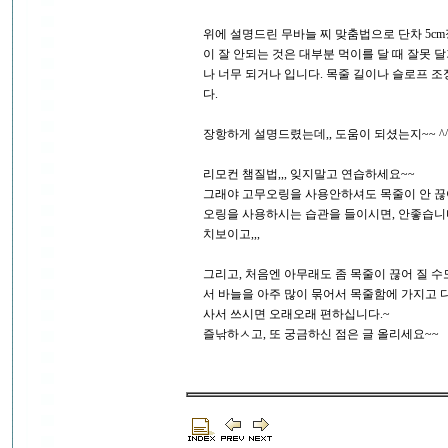
위에 설명드린 무바늘 찌 맞춤법으로 단차 5cm
이 잘 안되는 것은 대부분 먹이를 달 때 잘못 
나 너무 되거나 입니다. 목줄 길이나 슬로프 
다.
장항하게 설명드렸는데,, 도움이 되셨는지~~ ^^
리모컨 챔질법,,, 잊지말고 연습하세요~~
그래야 고무오링을 사용안하셔도 목줄이 안 끊
오링을 사용하시는 습관을 들이시면, 안좋습니다
치보이고,,,
그리고, 처음엔 아무래도 좀 목줄이 끊어 질 수
서 바늘을 아주 많이 묶어서 목줄함에 가지고 다
사서 쓰시면 오래오래 편하십니다.~
즐낚하ㅅ고, 또 궁금하신 점은 글 올리세요~~