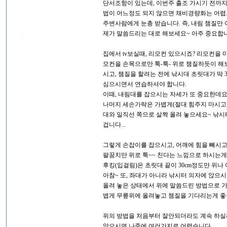
단서조항이 있는데, 이번주 출조 가시기 전까지 
법이 어느정도 되지 않으면 채비경량화는 어렵
주변사람에게 눈총 받습니다. 즉, 내림 챔질만
제가 말씀드리는 대로 해보세요~ 아주 중요합니
집에서 tv보실때, 리모컨 있으시죠? 리모컨을 
모컨을 손목으로만 툭-툭- 위로 챔질하듯이 해보
시고, 챔질을 할려는 전에 낚시대 초릿대가 딱
심으시면서 연습하셔야 합니다.
이때, 내림대를 잡으시는 자세가 또 중요한데요
나머지 세손가락은 가볍게(절대 힘주지 마시고,
대와 일직선 쪽으로 살짝 올려 놓으세요~ 낚
겁니다...
그렇게 손잡이를 잡으시고, 어깨에 힘을 빼시고
팔꿈치만 위로 툭~~ 친다는 느낌으로 하시는게
후킹(입걸림)은 초릿대 끝이 30cm정도만 위나
아참~ 또, 좌대가 아니라 낚시터 의자에 앉으
올려 놓은 상태에서 위에 말씀드린 방법으로 가
볍게 무릎위에 올려놓고 챔질을 기다리는게 좋습
위의 방법을 처음부터 잘안되더라도 계속 하실려
않으시면 나중에 여러가지로 어렵습니다.