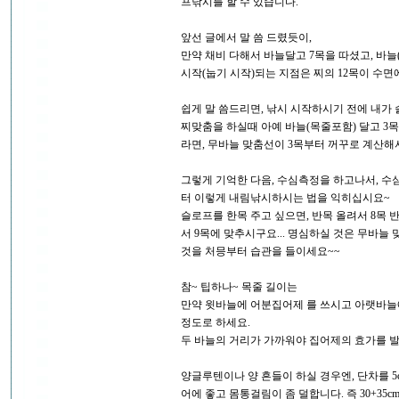
프낚시를 할 수 있습니다.
앞선 글에서 말 씀 드렸듯이,
만약 채비 다해서 바늘달고 7목을 따셨고, 바
시작(눕기 시작)되는 지점은 찌의 12목이 수면
쉽게 말 씀드리면, 낚시 시작하시기 전에 내가
찌맞춤을 하실때 아예 바늘(목줄포함) 달고 3목
라면, 무바늘 맞춤선이 3목부터 꺼꾸로 계산해서
그렇게 기억한 다음, 수심측정을 하고나서, 수
터 이렇게 내림낚시하시는 법을 익히십시요~
슬로프를 한목 주고 싶으면, 반목 올려서 8목 
서 9목에 맞추시구요... 명심하실 것은 무바
것을 처믕부터 습관을 들이세요~~
참~ 팁하나~ 목줄 길이는
만약 윗바늘에 어분집어제 를 쓰시고 아랫바늘에 
정도로 하세요.
두 바늘의 거리가 가까워야 집어제의 효가를 발 
양글루텐이나 양 흔들이 하실 경우엔, 단차를 5c
어에 좋고 몸통걸림이 좀 덜합니다. 즉 30+35c