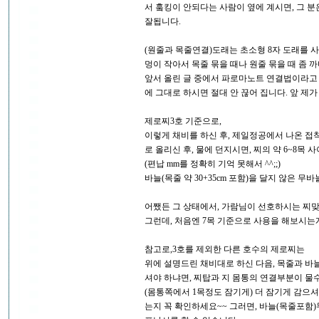
서 훜킹이 안되다는 사람이 옆에 계시면, 그 
잘됩니다.
(원줄과 목줄연결)도래는 초소형 8자 도래를 
멍이 작아서 목줄 묶을 때나 원줄 묶을 때 좀 
앞서 올린 글 중에서 파로마노트 연결법이라고
에 그대로 하시면 절대 안 끊어 집니다. 앞 제
제로찌3호 기준으로,
이렇게 채비를 하신 후, 제일정공에서 나온 접착편
로 올리신 후, 물에 던지시면, 찌의 약 6~8목 
(편납 mm를 정확히 기억 못해서 ^^;;)
바늘(목줄 약 30+35cm 포함)을 달지 않은 무
어쨌든 그 상태에서, 가람님이 선호하시는 찌
그런데, 처음엔 7목 기준으로 사용을 해보시는
참고로,3호를 제외한 다른 호수의 제로찌는
위에 설명드린 채비대로 하신 다음, 목줄과 바
셔야 하냐면, 찌탑과 지 몸통의 연결부분이 물
(몸통쪽에서 1목정도 잠기게) 더 잠기게 감으
는지 꼭 확인하세요~~ 그러면, 바늘(목줄포함