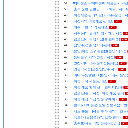
51
💗[아붕조구/아빠붕어]새로운NEw/
50
[충북 진천]단한곳 ㅡㅡ(히트낚시마트
49
[아붕제품/판매처]경기파주-운정낚
48
[대전지역]아붕제품 판매소
47
[여주/이천] 지역 판매소
46
[파주]지역 판매처(청기와)낚시점
45
[김포]코리아 낚시점(풀 판매중)
44
[남양주]경춘 낚시터/판매
43
[용인]아붕 조구 총판(호반낚시)개점
42
[동대문구]지역(청량낚시점)
41
[인천-리더낚시(문학점)판매점
40
[양문낚시점]포천/남양주 지역
39
[바다/우동빨판]여론 인기 대세(동영
38
[아붕 바다 제품]판매소
37
[아붕 제품 현재 전국 판매처]안내
36
[김포]고촌 낚시점 (아붕 제품)판매
35
[아붕 매장]직접 방문 구매하기
34
[필독]ZERO용품(토탈 정보]&음악방
33
[제로/흔들이]사용 후기(대박 이벤트)
32
[속보][제료용품]구입요령(필독)~
31
[충주호/대물 떡밥]응용&동영상