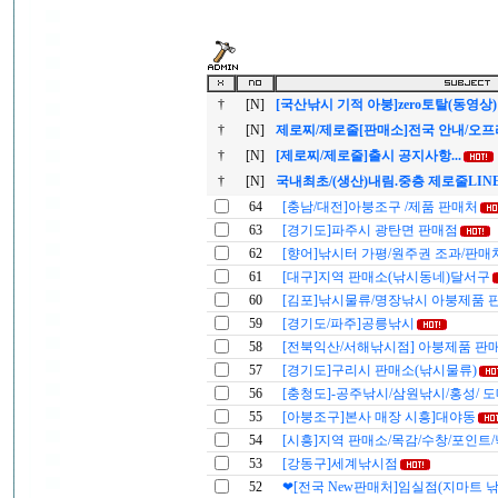
†
[N]
[국산낚시 기적 아붕]zero토탈(동영상)
†
[N]
제로찌/제로줄[판매소]전국 안내/오
†
[N]
[제로찌/제로줄]출시 공지사항...
†
[N]
국내최초/(생산)내림.중층 제로줄LIN
64
[충남/대전]아붕조구 /제품 판매처
63
[경기도]파주시 광탄면 판매점
62
[향어]낚시터 가평/원주권 조과/판매
61
[대구]지역 판매소(낚시동네)달서구
60
[김포]낚시물류/명장낚시 아붕제품 
59
[경기도/파주]공릉낚시
58
[전북익산/서해낚시점] 아붕제품 판
57
[경기도]구리시 판매소(낚시물류)
56
[충청도]-공주낚시/삼원낚시/홍성/ 
55
[아붕조구]본사 매장 시흥]대야동
54
[시흥]지역 판매소/목감/수창/포인트
53
[강동구]세계낚시점
52
❤[전국 New판매처]임실점(지마트 