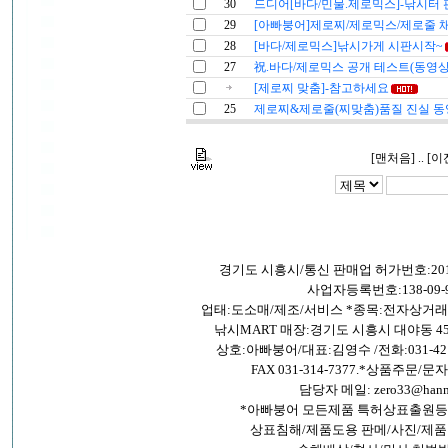
30
드디어[바다/민물.제로믹스]-낚시터 
29
[아빠붕어]제로찌/제로믹스/제로줄 
28
[바다/제로믹스]낚시가게 시판시작~
27
祝.바다/제로믹스 공개 테스트(동영상
[제로찌 맞춤]-참고하세요
25
제로찌&제로줄(찌맞춤)품질 진실 동
[맨처음] .. [이
경기도 시흥시/통신 판매업 허가번호:201
사업자등록번호:138-09-9
업태:도소매/제조/서비스 *종목:전자상거
낚시MART 매장:경기도 시흥시 대야동 45
상호:아빠붕어/대표:김영수 /전화:031-421-26
FAX 031-314-7377.*상품주문/문자:0
담당자 메일: zero33@hanma
*아빠붕어 모든제품 특허상표출원등
상표침해/제품도용 판메/사진/제품