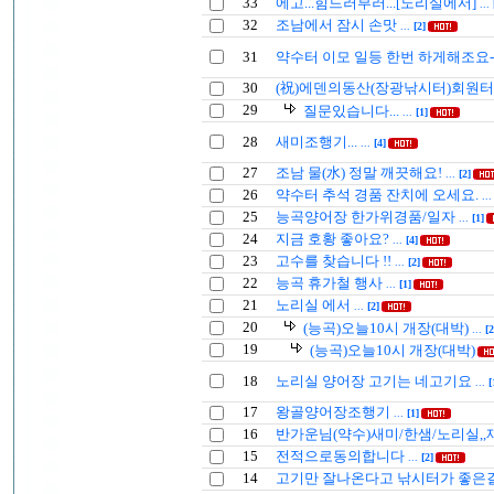
33
에고...힘드러부러...[노리실에서]
...
32
조남에서 잠시 손맛
...
[2]
31
약수터 이모 일등 한번 하게해조요
30
(祝)에덴의동산(장광낚시터)회원
29
질문있습니다...
...
[1]
28
새미조행기...
...
[4]
27
조남 물(水) 정말 깨끗해요!
...
[2]
26
약수터 추석 경품 잔치에 오세요.
..
25
능곡양어장 한가위경품/일자
...
[1]
24
지금 호황 좋아요?
...
[4]
23
고수를 찾습니다 !!
...
[2]
22
능곡 휴가철 행사
...
[1]
21
노리실 에서
...
[2]
20
(능곡)오늘10시 개장(대박)
...
[2
19
(능곡)오늘10시 개장(대박)
18
노리실 양어장 고기는 네고기요
...
[
17
왕골양어장조행기
...
[1]
16
반가운님(약수)새미/한샘/노리실,
15
전적으로동의합니다
...
[2]
14
고기만 잘나온다고 낚시터가 좋은