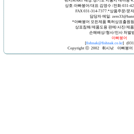
낚시MART 매장:경기도 시흥시 대야동 45
상호:아빠붕어/대표:김영수 /전화:031-421-26
FAX 031-314-7377.*상품주문/문자:
담당자 메일: zero33@hanma
*아빠붕어 모든제품 특허상표출원등
상표침해/제품도용 판메/사진/제품
손해배상/형사/민사 처벌
아빠붕어
[
fishnak@fishnak.co.kr
] (031
Copyright ⓒ 2002 휘시낚 아빠붕어 All