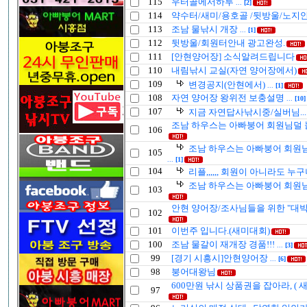
115
우터골에서하루
...
[2]
114
약수터/새미/용호골 /뒷방울/노지
113
조남 물낚시 개장
...
[1]
112
뒷방울/회원터안내 광고완성.
111
[안현양어장] 소식알려드립니다
110
내림낚시 교실(자연 양어장에서)
109
변경공지(안현에서)
...
[1]
108
자연 양어장 왕위전 보충설명
...
[10]
107
지금 자연답사낚시중/실버님...
조남 하우스는 아빠붕어 회원님덜
106
조남 하우스는 아빠붕어 회원
105
...
[1]
104
리플,,,,,, 회원이 아니라도 누구
조남 하우스는 아빠붕어 회원
103
안현 양어장/조사님들을 위한 "대박
102
101
이번주 입니다.(새미대회)
100
조남 물갈이 재개장 경품!!!
...
[3]
99
[경기 시흥시]안현양어장
...
[6]
98
붕어대왕님
600만원 낚시 상품권을 잡아라, ( 
97