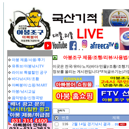
아붕조구 제품/조행/리뷰/사용법
아붕 제품/사용/후기
유튜브/아붕낚시TV
이곳은 전국/유터/노지(바다/민물)/조황/조행기
정보를 올리는 게시판입니다*P.S(글쓰기는)가
라이브 특별할인 공구
바다낚시터/조황
아빠붕어/쇼핑/MART
>>
아붕/낚시교실
음악방송/신청곡방
-
번호
제목
116
2월 14일 경기낚시 결과
...
[5]