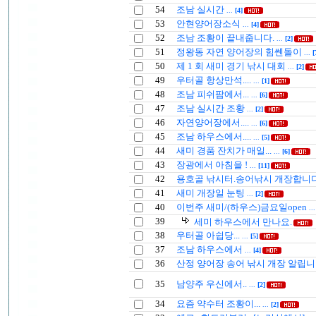
54
조남 실시간
...
[4]
53
안현양어장소식
...
[4]
52
조남 조황이 끝내줍니다.
...
[2]
51
정왕동 자연 양어장의 힘쎈돌이
...
[
50
제 1 회 새미 경기 낚시 대회
...
[2]
49
우터골 항상만석....
...
[1]
48
조남 피쉬팜에서...
...
[6]
47
조남 실시간 조황
...
[2]
46
자연양어장에서....
...
[6]
45
조남 하우스에서....
...
[5]
44
새미 경품 잔치가 매일...
...
[6]
43
장광에서 아침을 !
...
[11]
42
용호골 낚시터.송어낚시 개장합니다
41
새미 개장일 눈팅
...
[2]
40
이번주 새미/(하우스)금요일open
..
39
세미 하우스에서 만나요.
38
우터골 아쉽당...
...
[5]
37
조남 하우스에서
...
[4]
36
산정 양어장 송어 낚시 개장 알립니
35
남양주 우신에서..
...
[2]
34
요즘 약수터 조황이...
...
[2]