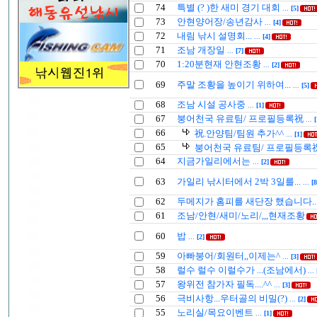
74
특별 (? )한 새미 경기 대회
...
[5]
73
안현양어장/송년감사
...
[4]
72
내림 낚시 설명회...
...
[4]
71
조남 개장일
...
[7]
70
1:20분현재 안현조황
...
[2]
69
주말 조황을 높이기 위하여...
...
[5]
68
조남 시설 공사중
...
[1]
67
붕어천국 유료팀/ 프로필등록祝
...
[
66
祝.안양팀/팀원 추가^^
...
[1]
65
붕어천국 유료팀/ 프로필등록
64
지금가일리에서는
...
[2]
63
가일리 낚시터에서 2박 3일를...
...
[8
62
두메지가 홈피를 새단장 했습니다..
61
조남/안현/새미/노리/,,,현재조황
60
밥
...
[2]
59
아빠붕어/회원터,,이제는^
...
[3]
58
럴수 럴수 이럴수가 ...(조남에서)
...
57
왕위전 참가자 필독....^^
...
[3]
56
극비사항...우터골의 비밀(?)
...
[2]
55
노리실/목요이벤트
...
[1]