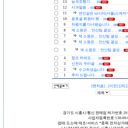
13
능곡조행기...
...
[5]
12
사과말씀
...
[5]
11
연인같은 낚시터(서울)스케치^
10
용호골 회원터 祝
...
[3]
9
차평지를 다녀왔습니다
...
[4]
8
제 소원은.... 안산팀 결성....
...
[8]
7
제 소원은.... 안산팀 결성....
...
[1
6
제 소원은.... 안산팀 결성....
...
[1
5
제 소원은.... 안산팀 결성....
4
참조 하세요....
...
[3]
3
신천리 우터골
...
[1]
2
수고하셨습니다..
1
추카 드립니다...
...
[1]
[맨처음]
..
[이전]
[28]
[
경기도 시흥시/통신 판매업 허가번호:201
사업자등록번호:138-09-9
업태:도소매/제조/서비스 *종목:전자상거