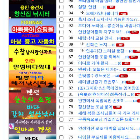
96
노리실의 매점 실태...당연한 일인
95
실망..안현..
...
[6]
94
오해가있나봅니다
93
혹시 조남 노지낚시 가능한가요??
.
92
드디어 노리실... 붕순이들 바람나다.
91
안현양어장의 자구지책?
...
[3]
90
내림낚시 교실 안내
...
[4]
89
선착순 노지
...
[3]
88
연휴기간 노리실 풍경
...
[2]
87
안현양어장 조황 회복세
...
[1]
86
어디로 가야 할지.....
...
[2]
85
맨꽝님! 오늘은 제가!!~
...
[2]
84
손맞볼수있느곳은
...
[4]
83
새미별난경기 요번주^
...
[1]
82
(조) 그마한 (남) 쪽에있는 양어장
81
(속보)안현양어장 최종점검
...
[4]
80
안현에서 폭발적인 손맛이....
...
[3]
79
정신없는 조남 붕어
78
새해 복은 조사님들이 다 가져 가세요..
77
구름속으로님 가일리질문 또합니
76
인생역전 로또 대박을 잡으세요.
...
75
다양한 쿠포제를 이용하세요....
...
[3