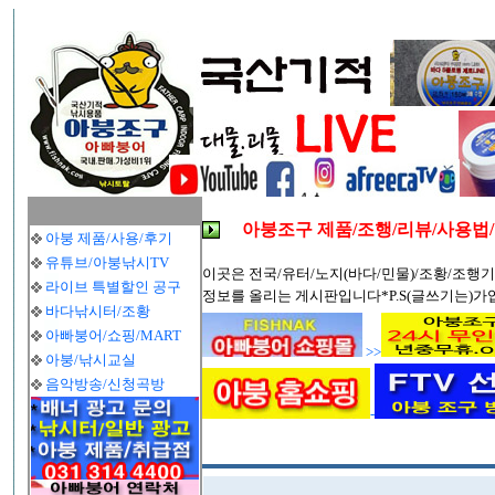
아붕조구 제품/조행/리뷰/사용법
아붕 제품/사용/후기
유튜브/아붕낚시TV
이곳은 전국/유터/노지(바다/민물)/조황/조행기
라이브 특별할인 공구
정보를 올리는 게시판입니다*P.S(글쓰기는)가
바다낚시터/조황
아빠붕어/쇼핑/MART
>>
아붕/낚시교실
음악방송/신청곡방
-