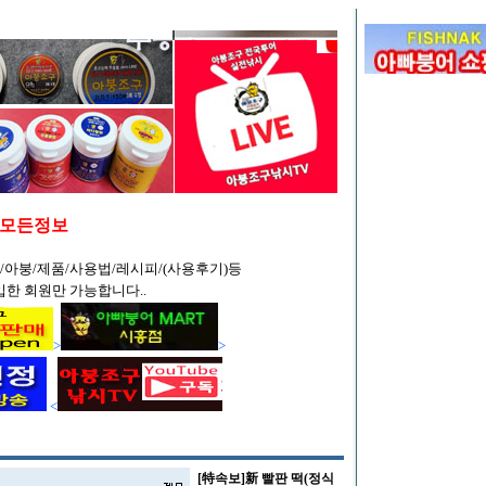
/모든정보
/아붕/제품/사용법/레시피/(사용후기)등
입한 회원만 가능합니다..
>
>
<
[特속보]新 빨판 떡(정식