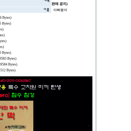
판매 공지)
아빠붕어
6 Bytes)
5 Bytes)
es)
tes)
ytes)
es)
 Bytes)
9583 Bytes)
9584 Bytes)
512 Bytes)