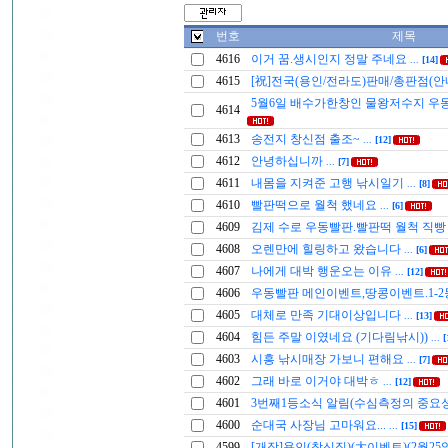
번호
제목
4616
이거 꿈.생시인지 정말 주네요
...
[14]
4615
[祝]전국(용인/전라도)판매/총판점(안
5월6일 배수가한창인 물왕저수지 우
4614
4613
송전지 창신점 출조~
...
[12]
4612
안녕하십니까
...
[7]
4611
내몸을 지켜준 고행 낚시일기
...
[8]
4610
빨판떡으로 월척 했네요
...
[6]
4609
김제 수로 우동빨판.빨판떡 월척 직
4608
오렌만에 힐링하고 왔습니다
...
[6]
4607
나에게 대박 행운오는 이유
...
[12]
4606
우동빨판 메인이벤트,땅콩이벤트.1-
4605
대체로 만족 기대이상입니다
...
[13]
4604
힘든 주말 이였네요 (기다림낚시))
...
[
4603
시흥 낚시매장 가보니 편해요
...
[7]
4602
그래 바로 이거야 대박ㅎ
...
[12]
4601
3번째1등소식 알림(수심측정의 중요
4600
순대국 사장님 고마워요...
...
[15]
4599
[개장]용인(창신집)(大이벤트)(2월25