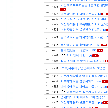
내림초보 부부회원님과 함께한 일영
4598
4597
아붕 알게된것 딥따 기뻐요
...
[8]
4596
첫 스타트 2017년 또 1등 시작합니다
.
4595
대전 우리동네 우동빨판 여기서 샀어
4594
새해 주말감격 15분전 역전 1등
...
[8]
앞으로 다시는 하지않기를~(反省)
4593
...
[
4592
올한해도 어복 충만하세요
...
[2]
4591
설마 했던일이..놀랍다
...
[20]
4590
저의 업체 바램
...
[4]
4589
2017년 새해 복 많이 받으세요
...
[4]
[속보]시흥매장/영업/이마트(大경품)
4588
.
4587
제로찌 찌맞춤법 및 채비정렬,기본에
4586
제로찌가 나를 감동시켜요
...
[18]
4585
아빠붕어 떡밥 이마트 나들이~
...
[18]
4584
마눌 이마트 장보기 시켰더니 
4583
넘 편해요 시화 이마트 구매 인증샷
..
4582
대전지역 문자 받고 기뻐요
...
[12]
4581
아침 차한잔에 여유
...
[3]