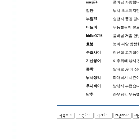
aueji74
품바님 자랑합니
검단
낚시 초보이지만
부림25
송전지 풍경 경
더드미
우동빨판이 본드
hidke5793
품바님 저좀 한
호봉
붕어 씨알 빵빵한
수초사이
창신집 고기잡이 
기산붕어
이추위에 낚시 
종학
말대로 ,위에 
낚시생각
좌대낚시 시즌이
우시비이
밤낚시 부럽습니
담추
좌우당간 우동빨