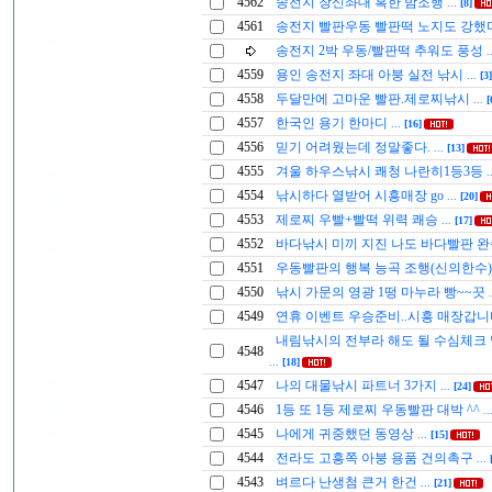
4562
송전지 창신좌대 혹한 밤조행
...
[8]
4561
송전지 빨판우동 빨판떡 노지도 강했
송전지 2박 우동/빨판떡 추워도 풍성
.
4559
용인 송전지 좌대 아붕 실전 낚시
...
[3]
4558
두달만에 고마운 빨판.제로찌낚시
...
[
4557
한국인 용기 한마디
...
[16]
4556
믿기 어려웠는데 정말좋다.
...
[13]
4555
겨울 하우스낚시 쾌청 나란히1등3등
.
4554
낚시하다 열받어 시흥매장 go
...
[20]
4553
제로찌 우빨+빨떡 위력 쾌승
...
[17]
4552
바다낚시 미끼 지진 나도 바다빨판 
4551
우동빨판의 행복 능곡 조행(신의한수
4550
낚시 가문의 영광 1떵 마누라 빵~~끗
4549
연휴 이벤트 우승준비..시흥 매장갑
내림낚시의 전부라 해도 될 수심체크
4548
...
[18]
4547
나의 대물낚시 파트너 3가지
...
[24]
4546
1등 또 1등 제로찌 우동빨판 대박 ^^
..
4545
나에게 귀중했던 동영상
...
[15]
4544
전라도 고흥쪽 아붕 용품 건의촉구
...
4543
벼르다 난생첨 큰거 한건
...
[21]