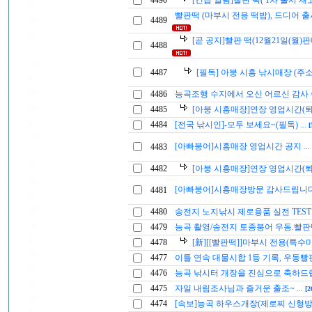
4490
[긴급 알림]빨판 떡( 1차 출시 재
빨판떡 (마부시 전용 떡밥), 드디어 
4489
[곧 공지]빨판 떡(12월21일(월
4488
4487
[필독] 아붕 시흥 낚시매장 (주소
4486
능곡조행 수지에서 오신 어르신 감사 
4485
[아붕 시흥매장]연장 영업시간(
4484
[전국 낚시인]-모두 보세요~(필독)
...
[
[아빠붕어]시흥매장 영업시간 공지
4483
...
4482
[아붕 시흥매장]연장 영업시간(
[아빠붕어]시흥매장방문 감사드립니
4481
4480
송전지 노지낚시 제로용품 실전 TES
4479
능곡 촬영/송전지 토종붕어 우동.빨
4478
[新][[빨판떡]]마부시 전용(특수
4477
이틀 연속 대물시합 1등 기록, 우동
4476
능곡 낚시터 개장을 진심으로 축하
4475
자일 내림조사님과 즐거운 출조~
...
[2
4474
[속보]능곡 하우스개장(제로찌 신형