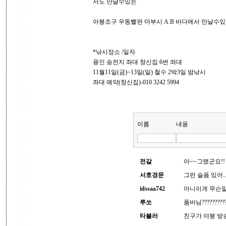
서도 만날수있는
아붕조구 우동빨판 마부시 A.B 바다에서 만날수있는
*낚시장소 /일자
용인 송전지 좌대 창신집 6번 좌대
11월11일(금)~13일(일) 철수 2박3일 밤낚시
좌대 예약(창신집)-010 3242 5994
이름
내용
전갈
아~~그랬군요!! 
서호경문
그런 슬픔 있어
idssaa742
아니이게 무슨말
루쏘
품바님??????
타블러
친구가 아붕 방