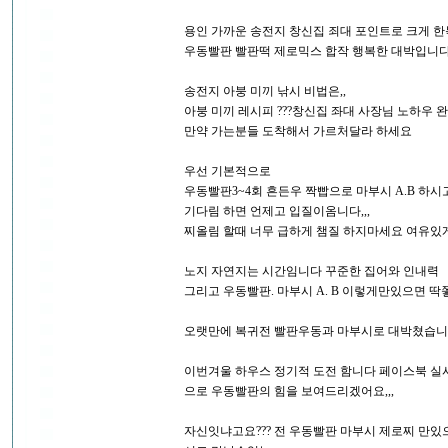
용인 가까운 송전지 창신집 죄대 포인트로 크게 
우동빨판 빨판떡 제로믹스 합작 행복한 대박입니다
송전지 아붕 미끼 낚시 비법은,,
아붕 미끼 레시피 ???창신집 좌대 사장님 노하우
만약 가는분들 도착해서 가르처달라 하세요
우선 기본적으로
우동빨판3~4회 흔든우 짝빱으로 마부시 A.B 하시
기다림 하면 언제고 입질이옴니다,,,
찌올림 할때 너무 급하게 챔질 하지마세요 여유있
노지 자연지는 시간임니다 꾸준한 집어와 인내력
그리고 우동빨판. 마부시 A. B 이렇게만있으면 
오랫만에 복귀전 빨판우동과 마부시로 대박쳤습니다
이번겨울 하우스 정기적 도전 함니다 페이스북 실
으로 우동빨판의 힘을 보여드리겠어요,,,
자신잇냐고요??? 전 우동빨판 마부시 제로찌 만있