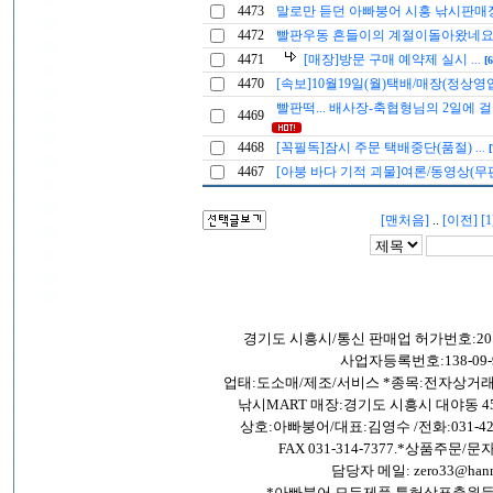
4473
말로만 듣던 아빠붕어 시흥 낚시판매
4472
빨판우동 흔들이의 계절이돌아왔네
4471
[매장]방문 구매 예약제 실시
...
[6
4470
[속보]10월19일(월)택배/매장(정상영
빨판떡... 배사장-축협형님의 2일에 걸친
4469
4468
[꼭필독]잠시 주문 택배중단(품절)
...
[
4467
[아붕 바다 기적 괴물]여론/동영상(무
[맨처음]
..
[이전]
[1
경기도 시흥시/통신 판매업 허가번호:201
사업자등록번호:138-09-9
업태:도소매/제조/서비스 *종목:전자상거
낚시MART 매장:경기도 시흥시 대야동 4
상호:아빠붕어/대표:김영수 /전화:031-421-26
FAX 031-314-7377.*상품주문/문자:
담당자 메일: zero33@hanma
*아빠붕어 모든제품 특허상표출원등