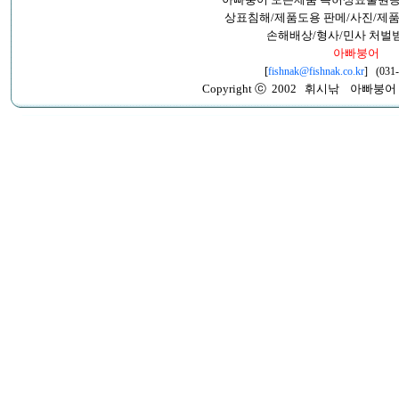
상표침해/제품도용 판메/사진/제품
손해배상/형사/민사 처벌
아빠붕어
[
fishnak@fishnak.co.kr
] (031
Copyright ⓒ 2002 휘시낚 아빠붕어 All