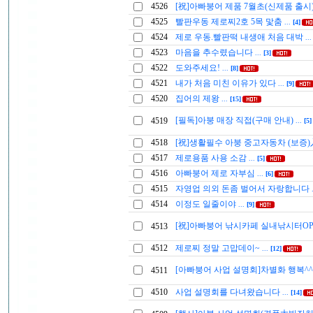
4526
[祝]아빠붕어 제품 7월초(신제품 출시
4525
빨판우동 제로찌2호 5목 맟춤
...
[4]
4524
제로 우동.빨판떡 내생애 처음 대박
..
4523
마음을 추수렸습니다
...
[3]
4522
도와주세요!
...
[8]
4521
내가 처음 미친 이유가 있다
...
[9]
4520
집어의 제왕
...
[15]
[필독]아붕 매장 직접(구매 안내)
4519
...
[5]
4518
[祝]생활필수 아붕 중고자동차 (보증
4517
제로용품 사용 소감
...
[5]
4516
아빠붕어 제로 자부심
...
[6]
4515
자영업 의외 돈좀 벌어서 자랑합니다
4514
이정도 일줄이야
...
[9]
[祝]아빠붕어 낚시카페 실내낚시터OP
4513
4512
제로찌 정말 고맙데이~
...
[12]
[아빠붕어 사업 설명회]차별화 행복^^
4511
4510
사업 설명회를 다녀왔습니다
...
[14]