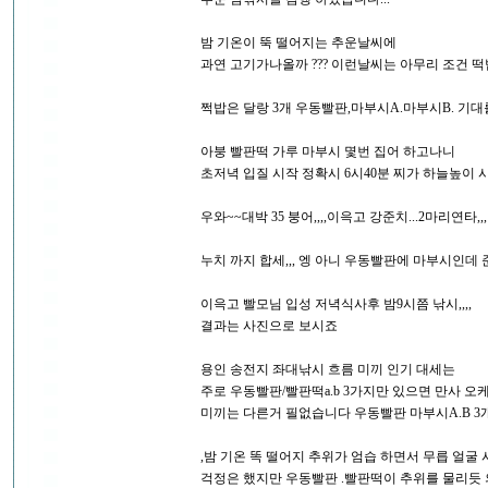
밤 기온이 뚝 떨어지는 추운날씨에
과연 고기가나올까 ??? 이런날씨는 아무리 조건 떡
쩍밥은 달랑 3개 우동빨판,마부시A.마부시B. 기대
아붕 빨판떡 가루 마부시 몇번 집어 하고나니
초저녁 입질 시작 정확시 6시40분 찌가 하늘높이 시
우와~~대박 35 붕어,,,,이윽고 강준치...2마리연타,,,
누치 까지 합세,,, 엥 아니 우동빨판에 마부시인데
이윽고 빨모님 입성 저녁식사후 밤9시쯤 낚시,,,,
결과는 사진으로 보시죠
용인 송전지 좌대낚시 흐름 미끼 인기 대세는
주로 우동빨판/빨판떡a.b 3가지만 있으면 만사 
미끼는 다른거 필없습니다 우동빨판 마부시A.B 3개
,밤 기온 똑 떨어지 추위가 엄습 하면서 무릅 얼굴
걱정은 했지만 우동빨판 .빨판떡이 추위를 물리듯