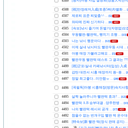
[행사]아붕 사업 설명회(경품大빅잔치
4509
4508
[祝]만정레저入成(토종5짜)차별화
...
[
4507
제로찌 표준 찌맟춤^^
...
[5]
4506
와따메 진짜 신기하다
...
[8]
4505
[속보]낚시 즐기며 돈벌기(자영업)모
4504
우동빨판-빨판떡,, 빵치기 조행
...
[13]
4503
나는 낚시 행운아다
...
[12]
4502
이제 실내 낚시터도 빨판우동 시대
...
4501
아붕 매장 가볼려고해요
...
[5]
4500
빨판우동 빨판떡 테스트 그 결과는 ??
4499
[祝]군포/실내 카페낚시터(입성) 入成
4498
감탄 대전서 시흥 매장까지 쑝~쑝
...
[
4497
정말 최고좋다...미안함ㅠ
...
[20]
[꼭필독]아붕 시흥매장(방문)숙지사
4496
4495
살짝 눌러주니까 빨판떡 효과?
...
[12]
4494
빨판떡 A.B 승부대결 ..양주한병
...
[13
4493
나의 빨판떡 레시피 공개
...
[17]
4492
참을수 없는 번개구입 빨판 떡 운수대
4491
[特속보]新 빨판 떡(정식 판매 공지)
..