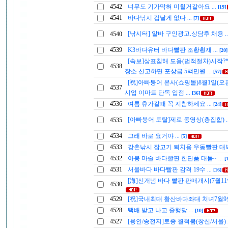
4542
너무도 기가막혀 미칠거같아요
...
[19]
4541
바다낚시 겁날게 없다
...
[7]
[낚시터] 알바 구인광고.상담후 채용
4540
.
4539
K3바다유터 바다빨판 조황횡재
...
[20]
[속보]상표침해 도용(법적절차)시작?*
4538
장소 신고하면 포상금 5백만원
...
[57]
[祝]아빠붕어 본사(쇼핑몰)8월1일(오
4537
시업 이마트 단독 입점
...
[36]
4536
여름 휴가갈때 꼭 지참하세요
...
[24]
[아빠붕어 토탈]제로 동영상(총집합)
4535
.
4534
그래 바로 요거야
...
[5]
4533
강촌낚시 잡고기 퇴치용 우동빨판 대
4532
아붕 마술 바다빨판 한단품 대돔~
...
[
4531
서울바다 바다빨판 감격 19수
...
[16]
[海]신개념 바다 빨판 판매개시(7월11
4530
4529
[祝]국내최대 황산바다좌대 처녀7월
4528
택배 받고 나고 줄행당
...
[10]
4527
[용인/송전지]토종 월척붐(창신/서울)