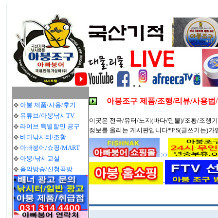
아붕조구 제품/조행/리뷰/사용법
아붕 제품/사용/후기
유튜브/아붕낚시TV
이곳은 전국/유터/노지(바다/민물)/조황/조행기
라이브 특별할인 공구
정보를 올리는 게시판입니다*P.S(글쓰기는)가
바다낚시터/조황
아빠붕어/쇼핑/MART
>>
아붕/낚시교실
음악방송/신청곡방
-