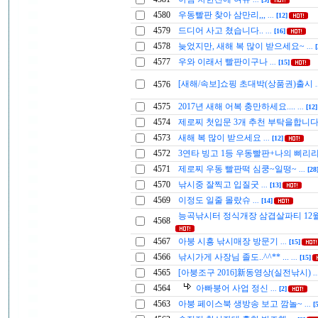
4580
우동빨판 찾아 삼만리,,,
...
[12]
4579
드디어 사고 쳤습니다..
...
[16]
4578
늦었지만, 새해 복 많이 받으세요~
...
[
4577
우와 이래서 빨판이구나
...
[15]
[새해/속보]쇼핑 초대박(상품권)출시
4576
.
4575
2017년 새해 어복 충만하세요....
...
[12]
4574
제로찌 첫입문 3개 추천 부탁을합니
4573
새해 복 많이 받으세요
...
[12]
4572
3연타 빙고 1등 우동빨판+나의 삐리
4571
제로찌 우동 빨판떡 심쿵~일떵~
...
[28
4570
낚시중 잘찍고 입질굿
...
[13]
4569
이정도 일줄 몰랐슈
...
[14]
능곡낚시터 정식개장 삼겹살파티 12
4568
4567
아붕 시흥 낚시매장 방문기
...
[15]
4566
낚시가게 사장님 졸도..^^** ...
...
[15]
4565
[아붕조구 2016]新동영상(실전낚시)
.
4564
아빠붕어 사업 정신
...
[2]
4563
아붕 페이스북 생방송 보고 깜놀~
...
[