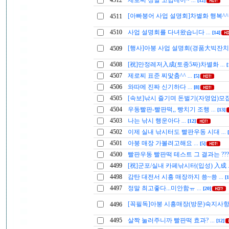
4512
제로찌 정말 고맙데이~
...
[12]
[아빠붕어 사업 설명회]차별화 행복^^
4511
4510
사업 설명회를 다녀왔습니다
...
[14]
[행사]아붕 사업 설명회(경품大빅잔치
4509
4508
[祝]만정레저入成(토종5짜)차별화
...
[
4507
제로찌 표준 찌맟춤^^
...
[5]
4506
와따메 진짜 신기하다
...
[8]
4505
[속보]낚시 즐기며 돈벌기(자영업)모
4504
우동빨판-빨판떡,, 빵치기 조행
...
[13]
4503
나는 낚시 행운아다
...
[12]
4502
이제 실내 낚시터도 빨판우동 시대
...
4501
아붕 매장 가볼려고해요
...
[5]
4500
빨판우동 빨판떡 테스트 그 결과는 ??
4499
[祝]군포/실내 카페낚시터(입성) 入成
4498
감탄 대전서 시흥 매장까지 쑝~쑝
...
[1
4497
정말 최고좋다...미안함ㅠ
...
[20]
[꼭필독]아붕 시흥매장(방문)숙지사
4496
4495
살짝 눌러주니까 빨판떡 효과?
...
[12]