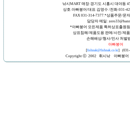
낚시MART 매장:경기도 시흥시 대야동 45
상호:아빠붕어/대표:김영수 /전화:031-421-26
FAX 031-314-7377.*상품주문/문자:
담당자 메일: zero33@hanma
*아빠붕어 모든제품 특허상표출원등
상표침해/제품도용 판메/사진/제품
손해배상/형사/민사 처벌
아빠붕어
[
fishnak@fishnak.co.kr
] (031-
Copyright ⓒ 2002 휘시낚 아빠붕어 All