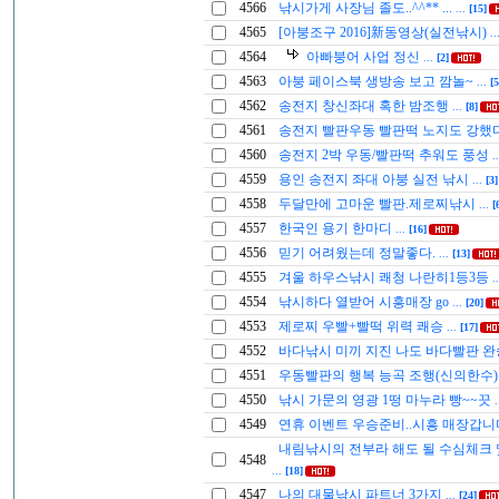
4566
낚시가게 사장님 졸도..^^** ...
...
[15]
4565
[아붕조구 2016]新동영상(실전낚시)
..
4564
아빠붕어 사업 정신
...
[2]
4563
아붕 페이스북 생방송 보고 깜놀~
...
[5
4562
송전지 창신좌대 혹한 밤조행
...
[8]
4561
송전지 빨판우동 빨판떡 노지도 강했
4560
송전지 2박 우동/빨판떡 추워도 풍성
.
4559
용인 송전지 좌대 아붕 실전 낚시
...
[3]
4558
두달만에 고마운 빨판.제로찌낚시
...
[
4557
한국인 용기 한마디
...
[16]
4556
믿기 어려웠는데 정말좋다.
...
[13]
4555
겨울 하우스낚시 쾌청 나란히1등3등
.
4554
낚시하다 열받어 시흥매장 go
...
[20]
4553
제로찌 우빨+빨떡 위력 쾌승
...
[17]
4552
바다낚시 미끼 지진 나도 바다빨판 
4551
우동빨판의 행복 능곡 조행(신의한수
4550
낚시 가문의 영광 1떵 마누라 빵~~끗
.
4549
연휴 이벤트 우승준비..시흥 매장갑
내림낚시의 전부라 해도 될 수심체크
4548
...
[18]
4547
나의 대물낚시 파트너 3가지
...
[24]