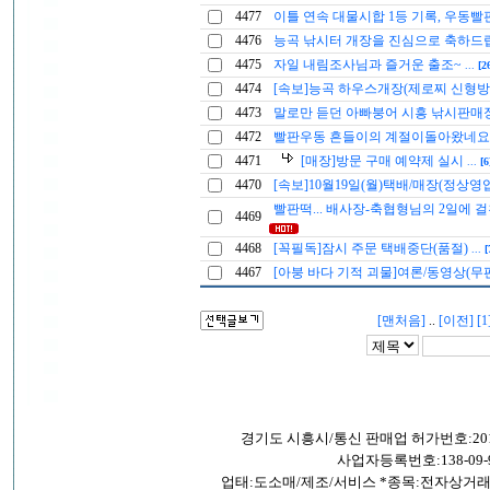
4477
이틀 연속 대물시합 1등 기록, 우동빨
4476
능곡 낚시터 개장을 진심으로 축하
4475
자일 내림조사님과 즐거운 출조~
...
[2
4474
[속보]능곡 하우스개장(제로찌 신형방
4473
말로만 듣던 아빠붕어 시흥 낚시판매
4472
빨판우동 흔들이의 계절이돌아왔네
4471
[매장]방문 구매 예약제 실시
...
[6
4470
[속보]10월19일(월)택배/매장(정상영
빨판떡... 배사장-축협형님의 2일에 걸친
4469
4468
[꼭필독]잠시 주문 택배중단(품절)
...
[
4467
[아붕 바다 기적 괴물]여론/동영상(무
[맨처음]
..
[이전]
[1
경기도 시흥시/통신 판매업 허가번호:201
사업자등록번호:138-09-9
업태:도소매/제조/서비스 *종목:전자상거