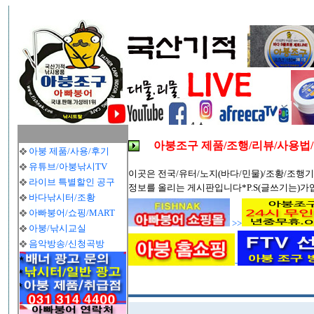
아붕조구 제품/조행/리뷰/사용법
아붕 제품/사용/후기
유튜브/아붕낚시TV
이곳은 전국/유터/노지(바다/민물)/조황/조행기
라이브 특별할인 공구
정보를 올리는 게시판입니다*P.S(글쓰기는)가
바다낚시터/조황
아빠붕어/쇼핑/MART
>>
아붕/낚시교실
음악방송/신청곡방
-