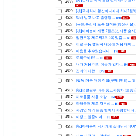
[海]신개념 바다 빨판 판매개시(7월11
4530
4529
[祝]국내최대 황산바다좌대 처녀7월9
4528
택배 받고 나고 줄행당
...
[10]
4527
[용인/송전지]토종 월척붐(창신/서울)
4526
[祝]아빠붕어 제품 7월초(신제품 출시)
4525
빨판우동 제로찌2호 5목 맟춤
...
[4]
4524
제로 우동.빨판떡 내생애 처음 대박
...
4523
마음을 추수렸습니다
...
[3]
4522
도와주세요!
...
[8]
4521
내가 처음 미친 이유가 있다
...
[9]
4520
집어의 제왕
...
[15]
[필독]아붕 매장 직접(구매 안내)
4519
...
[5]
4518
[祝]생활필수 아붕 중고자동차 (보증
4517
제로용품 사용 소감
...
[5]
4516
아빠붕어 제로 자부심
...
[6]
4515
자영업 의외 돈좀 벌어서 자랑합니다
4514
이정도 일줄이야
...
[9]
[祝]아빠붕어 낚시카페 실내낚시터OP
4513