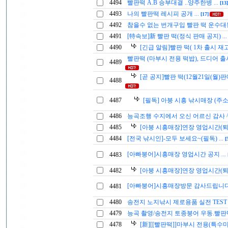
4494
빨판떡 A.B 승부대결 ..양주한병
...
[13]
4493
나의 빨판떡 레시피 공개
...
[17]
4492
참을수 없는 번개구입 빨판 떡 운수대
4491
[特속보]新 빨판 떡(정식 판매 공지)
..
4490
[긴급 알림]빨판 떡( 1차 출시 재
빨판떡 (마부시 전용 떡밥), 드디어 
4489
[곧 공지]빨판 떡(12월21일(월
4488
4487
[필독] 아붕 시흥 낚시매장 (주소
4486
능곡조행 수지에서 오신 어르신 감사 
4485
[아붕 시흥매장]연장 영업시간(
4484
[전국 낚시인]-모두 보세요~(필독)
...
[
[아빠붕어]시흥매장 영업시간 공지
4483
...
4482
[아붕 시흥매장]연장 영업시간(
[아빠붕어]시흥매장방문 감사드립니
4481
4480
송전지 노지낚시 제로용품 실전 TES
4479
능곡 촬영/송전지 토종붕어 우동.빨
4478
[新][[빨판떡]]마부시 전용(특수