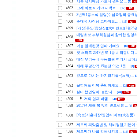
4603
시흥 낚시매장 가보니 편해요
...
[7]
4602
그래 바로 이거야 대박ㅎ
...
[12]
4601
3번째1등소식 알림(수심측정의 중요
4600
순대국 사장님 고마워요...
...
[15]
4599
[개장]용인(창신집)(大이벤트)(2월25
내림초보 부부회원님과 함께한 일영
4598
4597
아붕 알게된것 딥따 기뻐요
...
[8]
4596
첫 스타트 2017년 또 1등 시작합니다
.
4595
대전 우리동네 우동빨판 여기서 샀어
4594
새해 주말감격 15분전 역전 1등
...
[8]
앞으로 다시는 하지않기를~(反省)
4593
...
[
4592
올한해도 어복 충만하세요
...
[2]
4591
설마 했던일이..놀랍다
...
[20]
4590
저의 업체 바램
...
[4]
4589
2017년 새해 복 많이 받으세요
...
[4]
[속보]시흥매장/영업/이마트(大경품)
4588
.
4587
제로찌 찌맞춤법 및 채비정렬,기본에
4586
제로찌가 나를 감동시켜요
...
[18]