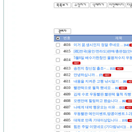
번호
제목
4616
이거 꿈.생시인지 정말 주네요
...
[14]
4615
[祝]전국(용인/전라도)판매/총판점(안
5월6일 배수가한창인 물왕저수지 우
4614
4613
송전지 창신점 출조~
...
[12]
4612
안녕하십니까
...
[7]
4611
내몸을 지켜준 고행 낚시일기
...
[8]
4610
빨판떡으로 월척 했네요
...
[6]
4609
김제 수로 우동빨판.빨판떡 월척 직빵
4608
오렌만에 힐링하고 왔습니다
...
[6]
4607
나에게 대박 행운오는 이유
...
[12]
4606
우동빨판 메인이벤트,땅콩이벤트.1-2
4605
대체로 만족 기대이상입니다
...
[13]
4604
힘든 주말 이였네요 (기다림낚시))
...
[