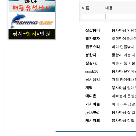
이름
내용
삽살붕어
붕사마님 안녕하
빨간모자
오렌만에붕사마님
원투스리
바다 민물낚시 
붕한지
물왕리 아붕 대
잠실kg
아붕 제품 서울
sand200
붕사마 운영자
낚시생각
저의 카페에서
계백
붕샤마님 말대로
에디온
아빠붕어 운영진
가지바늘
아이~~쿠 정말
jadi6062
붕사마님 잘 알
케시타포
붕사마님 정말