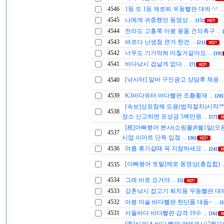
4546
1등 또 1등 제로찌 우동빨판 대박 ^^
..
4545
나에게 귀중했던 동영상
...
[15]
4544
전라도 고흥쪽 아붕 용품 건의촉구
...
4543
벼르다 난생첨 큰거 한건
...
[21]
4542
너무도 기가막혀 미칠거같아요
...
[19]
4541
바다낚시 겁날게 없다
...
[7]
[낚시터] 알바 구인광고.상담후 채용
4540
.
4539
K3바다유터 바다빨판 조황횡재
...
[20]
[속보]상표침해 도용(법적절차)시작?*
4538
장소 신고하면 포상금 5백만원
...
[57]
[祝]아빠붕어 본사(쇼핑몰)8월1일(오
4537
시업 이마트 단독 입점
...
[36]
4536
여름 휴가갈때 꼭 지참하세요
...
[24]
[아빠붕어 토탈]제로 동영상(총집합)
4535
.
4534
그래 바로 요거야
...
[5]
4533
강촌낚시 잡고기 퇴치용 우동빨판 대
4532
아붕 마술 바다빨판 한단품 대돔~
...
[1
4531
서울바다 바다빨판 감격 19수
...
[16]