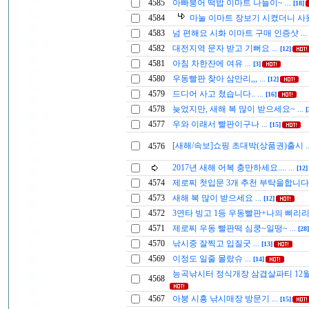
4585
아빠붕어 떡밥 이마트 나들이~
...
[18]
4584
마눌 이마트 장보기 시켰더니 
4583
넘 편해요 시화 이마트 구매 인증샷
...
4582
대전지역 문자 받고 기뻐요
...
[12]
4581
아침 차한잔에 여유
...
[3]
4580
우동빨판 찾아 삼만리,,,
...
[12]
4579
드디어 사고 쳤습니다..
...
[16]
4578
늦었지만, 새해 복 많이 받으세요~
...
[
4577
우와 이래서 빨판이구나
...
[15]
[새해/속보]쇼핑 초대박(상품권)출시
4576
.
2017년 새해 어복 충만하세요....
...
[12]
4574
제로찌 첫입문 3개 추천 부탁을합니
4573
새해 복 많이 받으세요
...
[12]
4572
3연타 빙고 1등 우동빨판+나의 삐리
4571
제로찌 우동 빨판떡 심쿵~일떵~
...
[28]
4570
낚시중 잘찍고 입질굿
...
[13]
4569
이정도 일줄 몰랐슈
...
[14]
능곡낚시터 정식개장 삼겹살파티 12
4568
4567
아붕 시흥 낚시매장 방문기
...
[15]