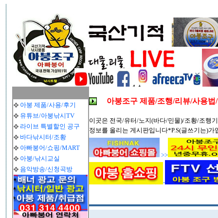
아붕조구 제품/조행/리뷰/사용법
아붕 제품/사용/후기
유튜브/아붕낚시TV
이곳은 전국/유터/노지(바다/민물)/조황/조행기
라이브 특별할인 공구
정보를 올리는 게시판입니다*P.S(글쓰기는)가
바다낚시터/조황
아빠붕어/쇼핑/MART
>>
아붕/낚시교실
음악방송/신청곡방
-