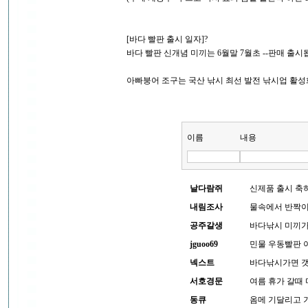
[바다 빨판 출시 일자]?
바다 빨판 신개념 미끼는 6월말 7월초 --판매 출시됩
아빠붕어 조구는 국산 낚시 최선 발전 낚시업 활성
이름
내용
날다람쥐
신제품 출시 축
내림조사
물속에서 반짝이
공주갈생
바다낚시 미끼가
jguoo69
민물 우동빨판 이
넥스트
바다낚시가면 갯
서호경문
여름 휴가 갈때 
동큐
옴메 기달리고 