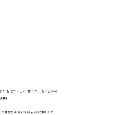
요 ..잘 잡히더군요? 빨리 쓰고 싶어집니다
습니다
민물 우동빨판과 섞어주니 끝내주던데요 ㅎ