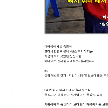
아빠붕어 제로 용품이
또다시 긴연구 끝에 7월초 획기적 제품
지금껏 보지 못했던 상상못한
바다 미끼 신제품 국내최초--출시됩니다
p.s
실험 테스트 결과 --지렁이/새우/크릴보다 훨씬 우
[속보] 바다 미끼 신개발 출시 희소식]
곧 드디어 아붕 바다 신개발 미끼 곧 출시 발표
지렁이/새우 등 생미끼 보다 편리/깨끗/재사용/보관