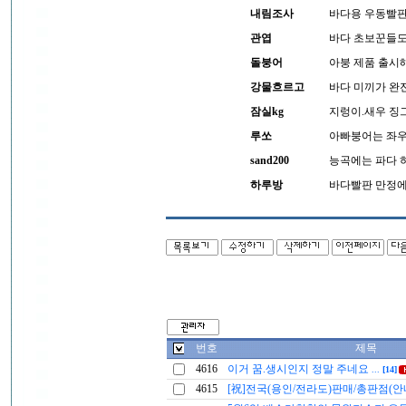
내림조사
바다용 우동빨판
관엽
바다 초보꾼들도
돌붕어
아붕 제품 출시해
강물흐르고
바다 미끼가 완
잠실kg
지렁이.새우 징
루쏘
아빠붕어는 좌우
sand200
능곡에는 파다 
하루방
바다빨판 만정에
번호
제목
4616
이거 꿈.생시인지 정말 주네요
...
[14]
4615
[祝]전국(용인/전라도)판매/총판점(안