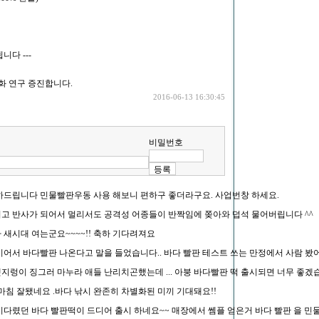
니다 ---
화 연구 증진합니다.
2016-06-13 16:30:45
비밀번호
하드립니다 민물빨판우동 사용 해보니 편하구 좋더라구요. 사업번창 하세요.
고 반사가 되어서 멀리서도 공격성 어종들이 반짝임에 쫒아와 덥석 물어버립니다 ^^
 새시대 여는군요~~~~!! 축하 기다려져요
어서 바다빨판 나온다고 말을 들었습니다.. 바다 빨판 테스트 쓰는 만정에서 사람 봤어
지렁이 징그러 마누라 애들 난리치곤했는데 ... 아붕 바다빨판 떡 출시되면 너무 좋겠
마침 잘됐네요 .바다 낚시 완존히 차별화된 미끼 기대돼요!!
기다렸던 바다 빨판떡이 드디어 출시 하네요~~ 매장에서 쎔플 얻은거 바다 빨판 을 