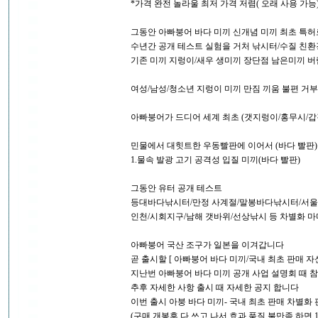
*가격 완전 놀라울 최저 가격 저렴( 오래 사용 가능)
그동안 아빠붕어 바다 미끼 신개념 미끼 최초 특
수년간 공개 테스트 실험을 거처 낚시터/수질 친환
기존 미끼 지렁이/새우 생미끼 장단점 남은미끼 버
여성/남성/청소년 지렁이 미끼 만짐 끼움 불편 거부
아빠붕어가 드디어 세계 최초 (갯지렁이/홍무시/갑
민물에서 대힛트한 우동빨판에 이어서 (바다 빨판
1.물속 발광 고기 공격성 입질 미끼(바다 빨판)
그동안 유터 공개 테스트
등대바다낚시터/만정 사계절/말봉바다낚시터/서
인천/시회지구/남해 갯바위/선상낚시 등 차별화 마
아빠붕어 국산 조구가 일본을 이겨갑니다
곧 출시할 [ 아빠붕어 바다 미끼/국내 최초 판매 자
지난번 아빠붕어 바다 미끼 공개 사업 설명회 때 
추후 자세한 사항 출시 때 자세한 공지 합니다
이번 출시 아붕 바다 미끼- 국내 최초 판매 차별화
(구매 개봉후 다 쓰고 나서 효과 품질 불만족 하면 1