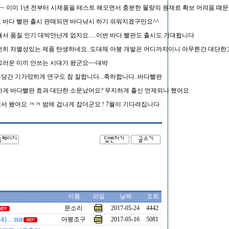
~ 이미 1년 전부터 시제품을 테스트 해오면서 충분한 물량의 원재료 확보 어려움 때문
 바다 빨판 출시 판매되면 바다낚시 하기 쉬워지겠구만요^^
서 품질 인기 대박안난게 없지요.....이번 바다 빨판도 출시도 기대됩니다
전히 차별성있는 제품 탄생하네요..도대체 아붕 개발은 어디까지이니 아무튼간 대단한
그러운 미끼 안쓰는 시대가 왔군요~~대박
당간 기가맋히게 연구도 참 잘합니다...축하합니다..바다빨판
하게 바다빨판 효과 대단한 소문났어요? 무지하게 출신 언제되나 했어요
서 봤어요 ㅋㅋ 밤에 겁나게 잡더군요 ! 7월이 기다려집니다
이름
파일
날짜
조회
문소리
2017-05-24
4442
내)
아붕조구
2017-05-16
5081
...
[12]