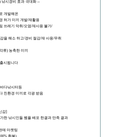
 낚시경비 효과 극대화 --
허로 개발해온
경 허가 미끼 개발/재활용
림 쓰레기 악취/오염/재사용 불가/
감을 해소 하고/경비 절감/재 사용/무취
각류) 농축한 미끼
)출시됩니다
울바다낚시터등
다 친환경 미끼로 각광 받음
신감]
참가한 낚시인들 쎔플 배포 한결과 만족 결과
 판매 마켓팅
00% 환불)