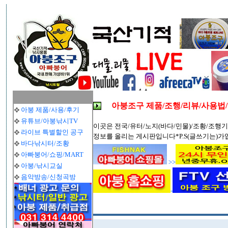
아붕조구 제품/조행/리뷰/사용법
아붕 제품/사용/후기
유튜브/아붕낚시TV
이곳은 전국/유터/노지(바다/민물)/조황/조행기
라이브 특별할인 공구
정보를 올리는 게시판입니다*P.S(글쓰기는)가
바다낚시터/조황
아빠붕어/쇼핑/MART
>>
아붕/낚시교실
음악방송/신청곡방
-