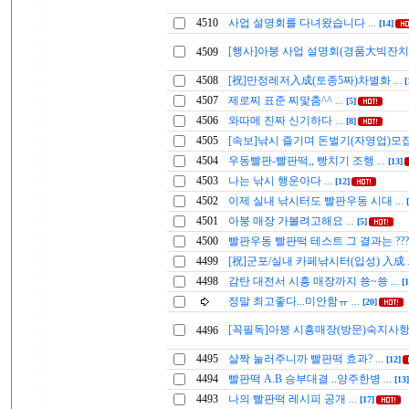
4510
사업 설명회를 다녀왔습니다
...
[14]
[행사]아붕 사업 설명회(경품大빅잔치
4509
4508
[祝]만정레저入成(토종5짜)차별화
...
[
4507
제로찌 표준 찌맟춤^^
...
[5]
4506
와따메 진짜 신기하다
...
[8]
4505
[속보]낚시 즐기며 돈벌기(자영업)모
4504
우동빨판-빨판떡,, 빵치기 조행
...
[13]
4503
나는 낚시 행운아다
...
[12]
4502
이제 실내 낚시터도 빨판우동 시대
...
4501
아붕 매장 가볼려고해요
...
[5]
4500
빨판우동 빨판떡 테스트 그 결과는 ??
4499
[祝]군포/실내 카페낚시터(입성) 入成
4498
감탄 대전서 시흥 매장까지 쑝~쑝
...
[1
정말 최고좋다...미안함ㅠ
...
[20]
[꼭필독]아붕 시흥매장(방문)숙지사
4496
4495
살짝 눌러주니까 빨판떡 효과?
...
[12]
4494
빨판떡 A.B 승부대결 ..양주한병
...
[13]
4493
나의 빨판떡 레시피 공개
...
[17]