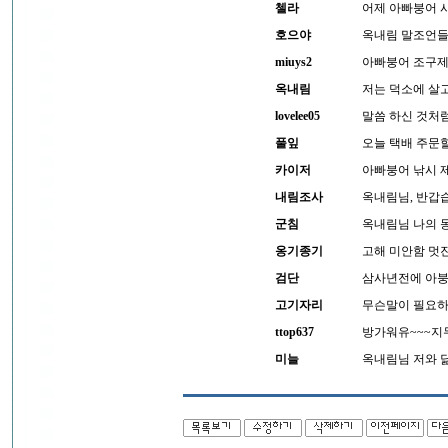
첼라
어제 아빠붕어 
호으야
옥내림 말조언들
miuys2
아빠붕어 조구제
옥내림
저는 덕소에 살
lovelee05
말씀 하신 것처
풀잎
오늘 택배 주문할
카이저
아빠붕어 낚시 
내림조사
옥내림님, 반갑
군침
옥내림님 나의 동
옹기종기
고해 미안함 멋진
검단
삼사년전에 아붕
고기자리
무슨말이 필요하
ttop637
방가워유~~~지
미늘
옥내림님 저와 닮