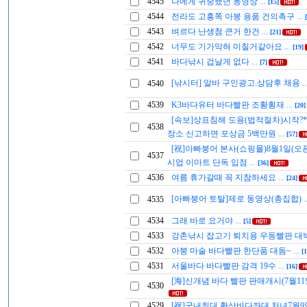
4545
나에게 귀중했던 동영상
...
[15]
4544
전라도 고흥쪽 아붕 용품 건의촉구
...
4543
벼르다 난생첨 큰거 한건
...
[21]
4542
너무도 기가막혀 미칠거같아요
...
[19]
4541
바다낚시 겁날게 없다
...
[7]
[낚시터] 알바 구인광고.상담후 채용
4540
.
4539
K3바다유터 바다빨판 조황횡재
...
[20]
[속보]상표침해 도용(법적절차)시작?*
4538
장소 신고하면 포상금 5백만원
...
[57]
[祝]아빠붕어 본사(쇼핑몰)8월1일(오
4537
시업 이마트 단독 입점
...
[36]
4536
여름 휴가갈때 꼭 지참하세요
...
[24]
[아빠붕어 토탈]제로 동영상(총집합)
4535
.
4534
그래 바로 요거야
...
[5]
4533
강촌낚시 잡고기 퇴치용 우동빨판 대
4532
아붕 마술 바다빨판 한단품 대돔~
...
[1
4531
서울바다 바다빨판 감격 19수
...
[16]
[海]신개념 바다 빨판 판매개시(7월11
4530
4529
[祝]국내최대 황산바다좌대 처녀7월9