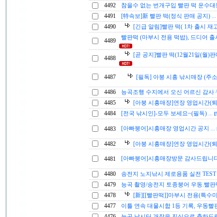
4492
참을수 없는 번개구입 빨판 떡 운수대
4491
[特속보]新 빨판 떡(정식 판매 공지)
..
4490
[긴급 알림]빨판 떡( 1차 출시 재
빨판떡 (마부시 전용 떡밥), 드디어 
4489
[곧 공지]빨판 떡(12월21일(월
4488
4487
[필독] 아붕 시흥 낚시매장 (주소
4486
능곡조행 수지에서 오신 어르신 감사 
4485
[아붕 시흥매장]연장 영업시간(
4484
[전국 낚시인]-모두 보세요~(필독)
...
[
[아빠붕어]시흥매장 영업시간 공지
4483
...
4482
[아붕 시흥매장]연장 영업시간(
[아빠붕어]시흥매장방문 감사드립니
4481
4480
송전지 노지낚시 제로용품 실전 TES
4479
능곡 촬영/송전지 토종붕어 우동.빨
4478
[新][[빨판떡]]마부시 전용(특수
4477
이틀 연속 대물시합 1등 기록, 우동빨
4476
능곡 낚시터 개장을 진심으로 축하