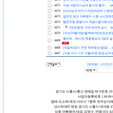
4475
자일 내림조사님과 즐거운 출조~
...
[2
4474
[속보]능곡 하우스개장(제로찌 신형방
4473
말로만 듣던 아빠붕어 시흥 낚시판매
4472
빨판우동 흔들이의 계절이돌아왔네
4471
[매장]방문 구매 예약제 실시
...
[6
4470
[속보]10월19일(월)택배/매장(정상영
빨판떡... 배사장-축협형님의 2일에 걸친
4469
4468
[꼭필독]잠시 주문 택배중단(품절)
...
[
4467
[아붕 바다 기적 괴물]여론/동영상(무
[맨처음]
..
[이전]
[1
경기도 시흥시/통신 판매업 허가번호:201
사업자등록번호:138-09-9
업태:도소매/제조/서비스 *종목:전자상거
낚시MART 매장:경기도 시흥시 대야동 45
상호:아빠붕어/대표:김영수 /전화:031-421-26