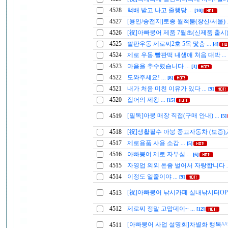
4528
택배 받고 나고 줄행당
...
[10]
4527
[용인/송전지]토종 월척붐(창신/서울)
4526
[祝]아빠붕어 제품 7월초(신제품 출시)
4525
빨판우동 제로찌2호 5목 맟춤
...
[4]
4524
제로 우동.빨판떡 내생애 처음 대박
...
4523
마음을 추수렸습니다
...
[3]
4522
도와주세요!
...
[8]
4521
내가 처음 미친 이유가 있다
...
[9]
4520
집어의 제왕
...
[15]
[필독]아붕 매장 직접(구매 안내)
4519
...
[5]
4518
[祝]생활필수 아붕 중고자동차 (보증
4517
제로용품 사용 소감
...
[5]
4516
아빠붕어 제로 자부심
...
[6]
4515
자영업 의외 돈좀 벌어서 자랑합니다
4514
이정도 일줄이야
...
[9]
[祝]아빠붕어 낚시카페 실내낚시터OP
4513
4512
제로찌 정말 고맙데이~
...
[12]
[아빠붕어 사업 설명회]차별화 행복^^
4511