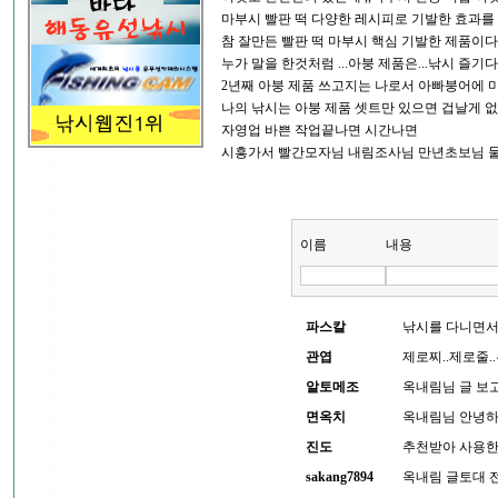
마부시 빨판 떡 다양한 레시피로 기발한 효과를
참 잘만든 빨판 떡 마부시 핵심 기발한 제품이다
누가 말을 한것처럼 ...아붕 제품은...낚시 즐기
2년째 아붕 제품 쓰고지는 나로서 아빠붕어에 
나의 낚시는 아붕 제품 셋트만 있으면 겁날게 
자영업 바쁜 작업끝나면 시간나면
시흥가서 빨간모자님 내림조사님 만년초보님 
이름
내용
파스칼
낚시를 다니면서
관엽
제로찌..제로줄.
알토메조
옥내림님 글 보
면옥치
옥내림님 안녕하
진도
추천받아 사용한 
sakang7894
옥내림 글토대 전