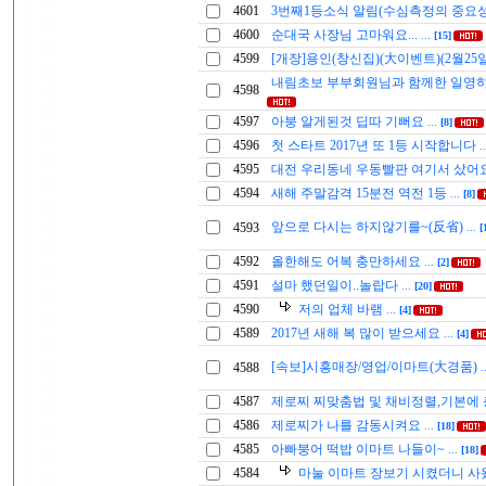
4601
3번째1등소식 알림(수심측정의 중요
4600
순대국 사장님 고마워요...
...
[15]
4599
[개장]용인(창신집)(大이벤트)(2월25
내림초보 부부회원님과 함께한 일영
4598
4597
아붕 알게된것 딥따 기뻐요
...
[8]
4596
첫 스타트 2017년 또 1등 시작합니다
.
4595
대전 우리동네 우동빨판 여기서 샀어
4594
새해 주말감격 15분전 역전 1등
...
[8]
앞으로 다시는 하지않기를~(反省)
4593
...
[
4592
올한해도 어복 충만하세요
...
[2]
4591
설마 했던일이..놀랍다
...
[20]
4590
저의 업체 바램
...
[4]
4589
2017년 새해 복 많이 받으세요
...
[4]
[속보]시흥매장/영업/이마트(大경품)
4588
.
4587
제로찌 찌맞춤법 및 채비정렬,기본에
4586
제로찌가 나를 감동시켜요
...
[18]
4585
아빠붕어 떡밥 이마트 나들이~
...
[18]
4584
마눌 이마트 장보기 시켰더니 