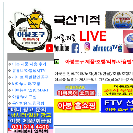
아붕조구 제품/조행/리뷰/사용법
아붕 제품/사용/후기
유튜브/아붕낚시TV
이곳은 전국/유터/노지(바다/민물)/조황/조행기
라이브 특별할인 공구
정보를 올리는 게시판입니다*P.S(글쓰기는)가
바다낚시터/조황
아빠붕어/쇼핑/MART
>>
아붕/낚시교실
음악방송/신청곡방
-