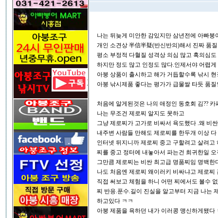
나는 뒤늦게 미안한 감있지만 삼년전에 아빠붕
개인 소견상 半信半疑(반신반의)해서 진짜 품질
평소 부정적 다혈질 성격상 의심 많고 혹의심도
하지만 정도 많고 인정도 많다.인제서야 어렵
아붕 상품이 출시하고 해가 거듭할수록 낚시 
아붕 낚시제품 좋다는 평가가 급물쌀 타듯 품
처음에 알게된것은 나의 애정인 동호회 김?? 
나는 무조건 제로찌 알지도 못하고
그냥 제로찌가 고가로 비싸서 욕도했다 .왜 비
내주변 사람들 만해도 제로찌를 한두개 이상 다
인터넷 뒤지니까 제로찌 중고 구할려고 살려고 
찌를 중고 정터에 내놓아서 파는건 희귀한일 
그만큼 제로찌는 비싼 최고급 명품찌임 명백한
나도 처음엔 제로찌 왜이러키 비싸냐고 제로찌
직접 써보고 체험을 하니 어떤 찌에서도 볼수 
찌 반응.푼수.길이 진실을 알고부터 지금 나는 제
하고있다 ㅋㅋ
아붕 제품을 욕하던 내가 이러콩 맹신하게됐다 