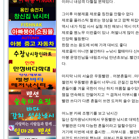
이러니 내성격 다혈질 문제있다 .
그이후 아붕제품 제로줄 칭찬을 안할수 없다
제로줄 플라스틱 짤르는 영상을 보고 깜짝 뒤집
역시 내가 직접 사서 실험 개진 해보니 역시 미
제로줄 뭔노무 이런줄이 있나 .허벌나게 많이 
인장력 월등했다
한참 쓰는 용도에 비해 가격 대비도 좋다
제로줄이 아니면 불안하다 ㅠ낚시 할때마다 신
아붕 운영진님들 내림조사님 만년초보님..빨간
다.
마지막 나의 서술은 우동빨판 .. 어분흔들이 .
젤먼저 우동빨판 흔들이 너무나도 끈질긴 접착
흔들이를 겨울 국한이 아닌 하지 여름철 쓸수
챔질 연속해도 안떨어지고 ㅋ 겹쳐서 마부시를 
빨판 쓰다가 다른 흔들이 쓰면 도저히 쓸수 없
어느분 카페 조행기를 보고 낚시간
일산 장자원낚시터에서 우동빨판 낚시로 대박친
우빨판은 다재 다능한 흔들이라고 말할수있다
거기에 이번에 새로 출시한 .....마부시용 ...빨판떡
이것도 반신반의 했는데 ,,마부시 전용 떡밥 이