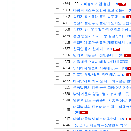
4564
아빠붕어 사업 정신
...
[2]
4563
아붕 페이스북 생방송 보고 깜놀~
...
[5
4562
송전지 창신좌대 혹한 밤조행
...
[8]
4561
송전지 빨판우동 빨판떡 노지도 강했
4560
송전지 2박 우동/빨판떡 추워도 풍성
.
4559
용인 송전지 좌대 아붕 실전 낚시
...
[3]
4558
두달만에 고마운 빨판.제로찌낚시
...
[
4557
한국인 용기 한마디
...
[16]
4556
믿기 어려웠는데 정말좋다.
...
[13]
4555
겨울 하우스낚시 쾌청 나란히1등3등
.
4554
낚시하다 열받어 시흥매장 go
...
[20]
4553
제로찌 우빨+빨떡 위력 쾌승
...
[17]
4552
바다낚시 미끼 지진 나도 바다빨판 
4551
우동빨판의 행복 능곡 조행(신의한수
4550
낚시 가문의 영광 1떵 마누라 빵~~끗
.
4549
연휴 이벤트 우승준비..시흥 매장갑
내림낚시의 전부라 해도 될 수심체크
4548
...
[18]
4547
나의 대물낚시 파트너 3가지
...
[24]
4546
1등 또 1등 제로찌 우동빨판 대박 ^^
..