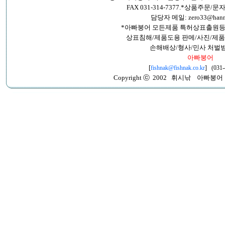
FAX 031-314-7377.*상품주문/문자:
담당자 메일: zero33@hanma
*아빠붕어 모든제품 특허상표출원등
상표침해/제품도용 판메/사진/제품
손해배상/형사/민사 처벌
아빠붕어
[
fishnak@fishnak.co.kr
] (031-
Copyright ⓒ 2002 휘시낚 아빠붕어 All