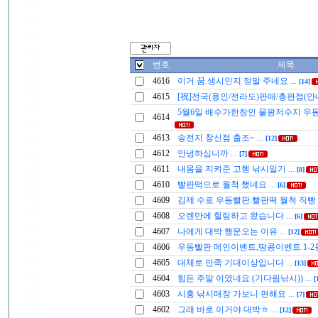
번호
제목
4616
이거 꿈.생시인지 정말 주네요
...
[14]
4615
[祝]전국(용인/전라도)판매/총판점(안
5월6일 배수가한창인 물왕저수지 우
4614
4613
송전지 창신점 출조~
...
[12]
4612
안녕하십니까
...
[7]
4611
내몸을 지켜준 고행 낚시일기
...
[8]
4610
빨판떡으로 월척 했네요
...
[6]
4609
김제 수로 우동빨판.빨판떡 월척 직빵
4608
오렌만에 힐링하고 왔습니다
...
[6]
4607
나에게 대박 행운오는 이유
...
[12]
4606
우동빨판 메인이벤트,땅콩이벤트.1-2
4605
대체로 만족 기대이상입니다
...
[13]
4604
힘든 주말 이였네요 (기다림낚시))
...
[
4603
시흥 낚시매장 가보니 편해요
...
[7]
4602
그래 바로 이거야 대박ㅎ
...
[12]