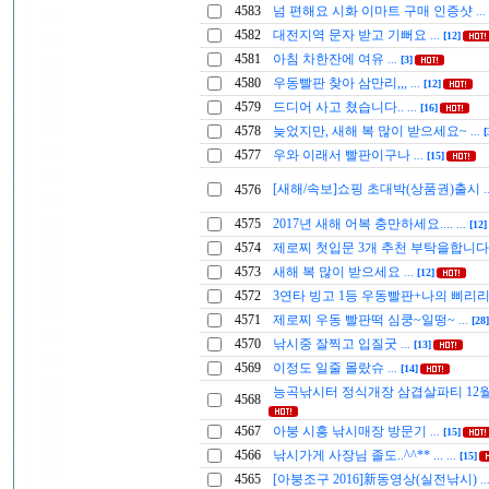
4583
넘 편해요 시화 이마트 구매 인증샷
...
4582
대전지역 문자 받고 기뻐요
...
[12]
4581
아침 차한잔에 여유
...
[3]
4580
우동빨판 찾아 삼만리,,,
...
[12]
4579
드디어 사고 쳤습니다..
...
[16]
4578
늦었지만, 새해 복 많이 받으세요~
...
[
4577
우와 이래서 빨판이구나
...
[15]
[새해/속보]쇼핑 초대박(상품권)출시
4576
.
4575
2017년 새해 어복 충만하세요....
...
[12]
4574
제로찌 첫입문 3개 추천 부탁을합니
4573
새해 복 많이 받으세요
...
[12]
4572
3연타 빙고 1등 우동빨판+나의 삐리
4571
제로찌 우동 빨판떡 심쿵~일떵~
...
[28]
4570
낚시중 잘찍고 입질굿
...
[13]
4569
이정도 일줄 몰랐슈
...
[14]
능곡낚시터 정식개장 삼겹살파티 12
4568
4567
아붕 시흥 낚시매장 방문기
...
[15]
4566
낚시가게 사장님 졸도..^^** ...
...
[15]
4565
[아붕조구 2016]新동영상(실전낚시)
..