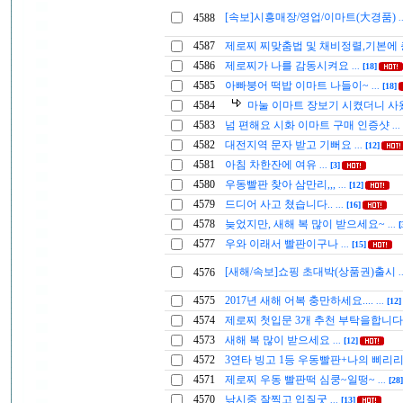
[속보]시흥매장/영업/이마트(大경품)
4588
.
4587
제로찌 찌맞춤법 및 채비정렬,기본에
4586
제로찌가 나를 감동시켜요
...
[18]
4585
아빠붕어 떡밥 이마트 나들이~
...
[18]
4584
마눌 이마트 장보기 시켰더니 
4583
넘 편해요 시화 이마트 구매 인증샷
...
4582
대전지역 문자 받고 기뻐요
...
[12]
4581
아침 차한잔에 여유
...
[3]
4580
우동빨판 찾아 삼만리,,,
...
[12]
4579
드디어 사고 쳤습니다..
...
[16]
4578
늦었지만, 새해 복 많이 받으세요~
...
[
4577
우와 이래서 빨판이구나
...
[15]
[새해/속보]쇼핑 초대박(상품권)출시
4576
.
4575
2017년 새해 어복 충만하세요....
...
[12]
4574
제로찌 첫입문 3개 추천 부탁을합니
4573
새해 복 많이 받으세요
...
[12]
4572
3연타 빙고 1등 우동빨판+나의 삐리
4571
제로찌 우동 빨판떡 심쿵~일떵~
...
[28]
4570
낚시중 잘찍고 입질굿
...
[13]