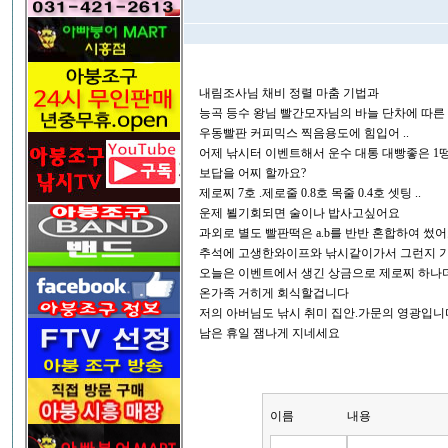
내림조사님 채비 정렬 마춤 기법과
능곡 등수 왕님 빨간모자님의 바늘 단차에 따른
우동빨판 커피믹스 찍음용도에 힘입어 ..
어제 낚시터 이벤트해서 운수 대통 대빵좋은 1떵
보답을 어찌 할까요?
제로찌 7호 .제로줄 0.8호 목줄 0.4호 셋팅 ..
운제 뵐기회되면 술이나 밥사고싶어요
과외로 별도 빨판떡은 a.b를 반반 혼합하여 썼
추석에 고생한와이프와 낚시같이가서 그런지 
오늘은 이벤트에서 생긴 상금으로 제로찌 하나
온가족 거히게 회식할겁니다
저의 아버님도 낚시 취미 집안.가문의 영광입니
남은 휴일 잼나게 지네세요
이름
내용