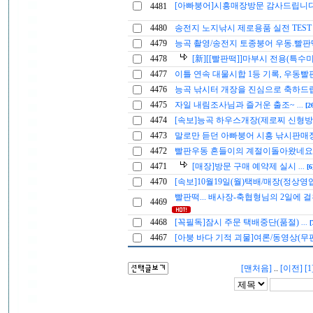
[아빠붕어]시흥매장방문 감사드립니
4481
4480
송전지 노지낚시 제로용품 실전 TES
4479
능곡 촬영/송전지 토종붕어 우동.빨
4478
[新][[빨판떡]]마부시 전용(특수
4477
이틀 연속 대물시합 1등 기록, 우동빨
4476
능곡 낚시터 개장을 진심으로 축하
4475
자일 내림조사님과 즐거운 출조~
...
[2
4474
[속보]능곡 하우스개장(제로찌 신형방
4473
말로만 듣던 아빠붕어 시흥 낚시판매
4472
빨판우동 흔들이의 계절이돌아왔네
4471
[매장]방문 구매 예약제 실시
...
[6
4470
[속보]10월19일(월)택배/매장(정상영
빨판떡... 배사장-축협형님의 2일에 걸친
4469
4468
[꼭필독]잠시 주문 택배중단(품절)
...
[
4467
[아붕 바다 기적 괴물]여론/동영상(무
[맨처음]
..
[이전]
[1