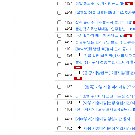
4497
정말 최고좋다...미안함ㅠ
...
[20]
[꼭필독]아붕 시흥매장(방문)숙지사
4496
4495
살짝 눌러주니까 빨판떡 효과?
...
[12]
4494
빨판떡 A.B 승부대결 ..양주한병
...
[13]
4493
나의 빨판떡 레시피 공개
...
[17]
4492
참을수 없는 번개구입 빨판 떡 운수대
4491
[特속보]新 빨판 떡(정식 판매 공지)
..
4490
[긴급 알림]빨판 떡( 1차 출시 재
빨판떡 (마부시 전용 떡밥), 드디어 
4489
[곧 공지]빨판 떡(12월21일(월
4488
4487
[필독] 아붕 시흥 낚시매장 (주소
4486
능곡조행 수지에서 오신 어르신 감사 
4485
[아붕 시흥매장]연장 영업시간(
4484
[전국 낚시인]-모두 보세요~(필독)
...
[
[아빠붕어]시흥매장 영업시간 공지
4483
...
4482
[아붕 시흥매장]연장 영업시간(