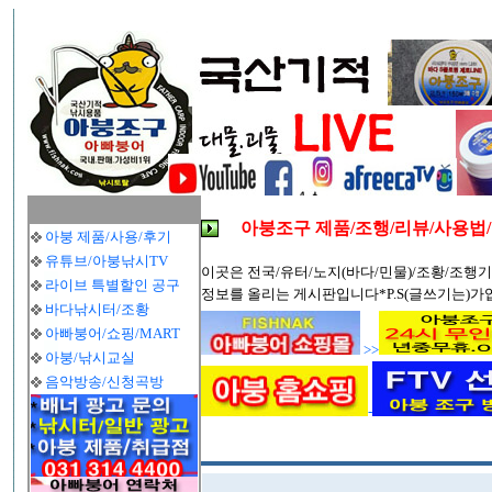
아붕조구 제품/조행/리뷰/사용법
아붕 제품/사용/후기
유튜브/아붕낚시TV
이곳은 전국/유터/노지(바다/민물)/조황/조행기
라이브 특별할인 공구
정보를 올리는 게시판입니다*P.S(글쓰기는)가
바다낚시터/조황
아빠붕어/쇼핑/MART
>>
아붕/낚시교실
음악방송/신청곡방
-