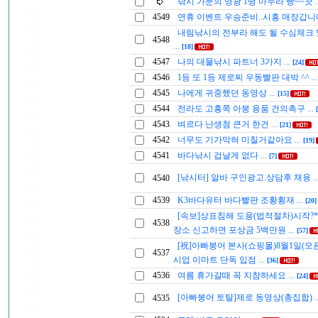
낚시 가문의 영광 1떵 마누라 빵~~끗
.
4549
연휴 이벤트 우승준비..시흥 매장갑
내림낚시의 전부라 해도 될 수심체크
4548
...
[18]
4547
나의 대물낚시 파트너 3가지
...
[24]
4546
1등 또 1등 제로찌 우동빨판 대박 ^^
..
4545
나에게 귀중했던 동영상
...
[15]
4544
전라도 고흥쪽 아붕 용품 건의촉구
...
4543
벼르다 난생첨 큰거 한건
...
[21]
4542
너무도 기가막혀 미칠거같아요
...
[19]
4541
바다낚시 겁날게 없다
...
[7]
[낚시터] 알바 구인광고.상담후 채용
4540
.
4539
K3바다유터 바다빨판 조황횡재
...
[20]
[속보]상표침해 도용(법적절차)시작?*
4538
장소 신고하면 포상금 5백만원
...
[57]
[祝]아빠붕어 본사(쇼핑몰)8월1일(오
4537
시업 이마트 단독 입점
...
[36]
4536
여름 휴가갈때 꼭 지참하세요
...
[24]
[아빠붕어 토탈]제로 동영상(총집합)
4535
.