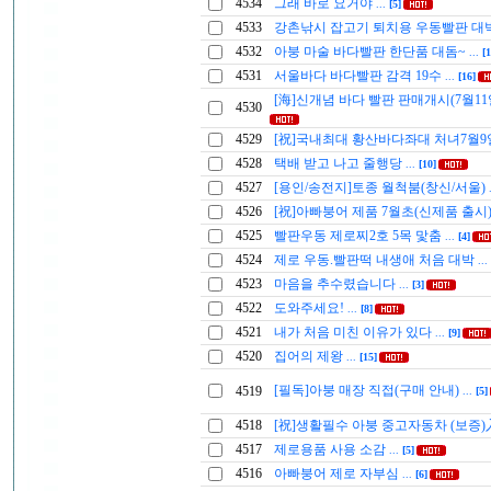
4534
그래 바로 요거야
...
[5]
4533
강촌낚시 잡고기 퇴치용 우동빨판 대
4532
아붕 마술 바다빨판 한단품 대돔~
...
[1
4531
서울바다 바다빨판 감격 19수
...
[16]
[海]신개념 바다 빨판 판매개시(7월11
4530
4529
[祝]국내최대 황산바다좌대 처녀7월9
4528
택배 받고 나고 줄행당
...
[10]
4527
[용인/송전지]토종 월척붐(창신/서울)
4526
[祝]아빠붕어 제품 7월초(신제품 출시)
4525
빨판우동 제로찌2호 5목 맟춤
...
[4]
4524
제로 우동.빨판떡 내생애 처음 대박
...
4523
마음을 추수렸습니다
...
[3]
4522
도와주세요!
...
[8]
4521
내가 처음 미친 이유가 있다
...
[9]
4520
집어의 제왕
...
[15]
[필독]아붕 매장 직접(구매 안내)
4519
...
[5]
4518
[祝]생활필수 아붕 중고자동차 (보증
4517
제로용품 사용 소감
...
[5]
4516
아빠붕어 제로 자부심
...
[6]