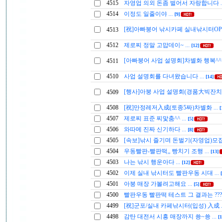
4515
자영업 의외 돈좀 벌어서 자랑합니다
4514
이정도 일줄이야
...
[9]
[祝]아빠붕어 낚시카페 실내낚시터OP
4513
4512
제로찌 정말 고맙데이~
...
[12]
[아빠붕어 사업 설명회]차별화 행복^^
4511
4510
사업 설명회를 다녀왔습니다
...
[14]
[행사]아붕 사업 설명회(경품大빅잔치
4509
4508
[祝]만정레저入成(토종5짜)차별화
...
[
4507
제로찌 표준 찌맟춤^^
...
[5]
4506
와따메 진짜 신기하다
...
[8]
4505
[속보]낚시 즐기며 돈벌기(자영업)모
4504
우동빨판-빨판떡,, 빵치기 조행
...
[13]
4503
나는 낚시 행운아다
...
[12]
4502
이제 실내 낚시터도 빨판우동 시대
...
4501
아붕 매장 가볼려고해요
...
[5]
4500
빨판우동 빨판떡 테스트 그 결과는 ??
4499
[祝]군포/실내 카페낚시터(입성) 入成
4498
감탄 대전서 시흥 매장까지 쑝~쑝
...
[1