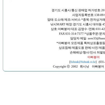
경기도 시흥시/통신 판매업 허가번호:201
사업자등록번호:138-09-9
업태:도소매/제조/서비스 *종목:전자상거
낚시MART 매장:경기도 시흥시 대야동 45
상호:아빠붕어/대표:김영수 /전화:031-421-26
FAX 031-314-7377.*상품주문/문자:
담당자 메일: zero33@hanma
*아빠붕어 모든제품 특허상표출원등
상표침해/제품도용 판메/사진/제품
손해배상/형사/민사 처벌
아빠붕어
[
fishnak@fishnak.co.kr
] (031-
Copyright ⓒ 2002 휘시낚 아빠붕어 All