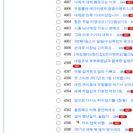
4607
나에게 대박 행운오는 이유
...
[12]
4606
우동빨판 메인이벤트,땅콩이벤트.1-2
4605
대체로 만족 기대이상입니다
...
[13]
4604
힘든 주말 이였네요 (기다림낚시))
...
[
4603
시흥 낚시매장 가보니 편해요
...
[7]
4602
그래 바로 이거야 대박ㅎ
...
[12]
4601
3번째1등소식 알림(수심측정의 중요
4600
순대국 사장님 고마워요...
...
[15]
4599
[개장]용인(창신집)(大이벤트)(2월25
내림초보 부부회원님과 함께한 일영
4598
4597
아붕 알게된것 딥따 기뻐요
...
[8]
4596
첫 스타트 2017년 또 1등 시작합니다
.
4595
대전 우리동네 우동빨판 여기서 샀어
4594
새해 주말감격 15분전 역전 1등
...
[8]
앞으로 다시는 하지않기를~(反省)
4593
...
[
4592
올한해도 어복 충만하세요
...
[2]
4591
설마 했던일이..놀랍다
...
[20]
4590
저의 업체 바램
...
[4]
4589
2017년 새해 복 많이 받으세요
...
[4]