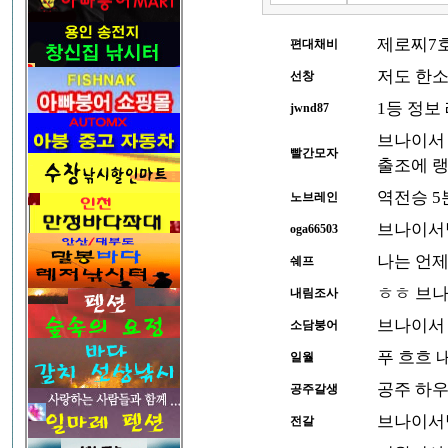
제로찌7
편대채비
저도 한소
선창
1등 정보
jwnd87
브나이서 
빨간모자
출조에 랭
역전승 5
노브레인
브나이서님
oga66503
나는 언제
쉐프
ㅎㅎ 브나
내림조사
브나이서 
소담붕어
푸 흐흐 
일월
공주 하우
공주갈생
브나이서님
전갈