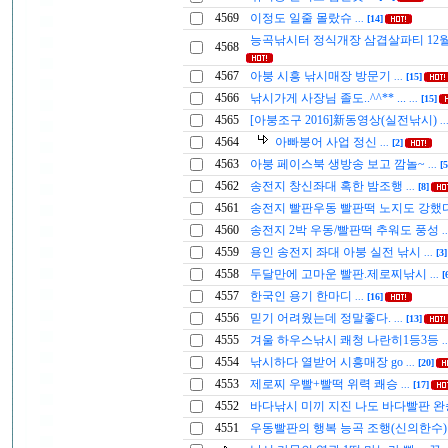
4569
이정도 일줄 몰랐슈
...
[14]
능곡낚시터 정식개장 삼겹살파티 12
4568
4567
아붕 시흥 낚시매장 방문기
...
[15]
4566
낚시가게 사장님 졸도..^^** ...
...
[15]
4565
[아붕조구 2016]新동영상(실전낚시)
..
4564
아빠붕어 사업 정신
...
[2]
4563
아붕 페이스북 생방송 보고 깜놀~
...
[5
4562
송전지 창신좌대 혹한 밤조행
...
[8]
4561
송전지 빨판우동 빨판떡 노지도 강했
4560
송전지 2박 우동/빨판떡 추워도 풍성
.
4559
용인 송전지 좌대 아붕 실전 낚시
...
[3]
4558
두달만에 고마운 빨판.제로찌낚시
...
[
4557
한국인 용기 한마디
...
[16]
4556
믿기 어려웠는데 정말좋다.
...
[13]
4555
겨울 하우스낚시 쾌청 나란히1등3등
.
4554
낚시하다 열받어 시흥매장 go
...
[20]
4553
제로찌 우빨+빨떡 위력 쾌승
...
[17]
4552
바다낚시 미끼 지진 나도 바다빨판 
4551
우동빨판의 행복 능곡 조행(신의한수