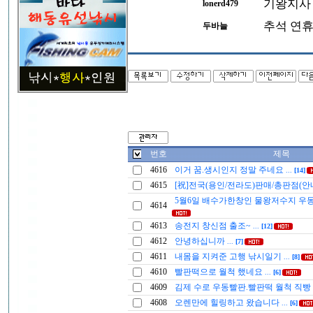
기왕지사 
lonerd479
추석 연휴
두바늘
번호
제목
4616
이거 꿈.생시인지 정말 주네요
...
[14]
4615
[祝]전국(용인/전라도)판매/총판점(안
5월6일 배수가한창인 물왕저수지 우
4614
4613
송전지 창신점 출조~
...
[12]
4612
안녕하십니까
...
[7]
4611
내몸을 지켜준 고행 낚시일기
...
[8]
4610
빨판떡으로 월척 했네요
...
[6]
4609
김제 수로 우동빨판.빨판떡 월척 직빵
4608
오렌만에 힐링하고 왔습니다
...
[6]