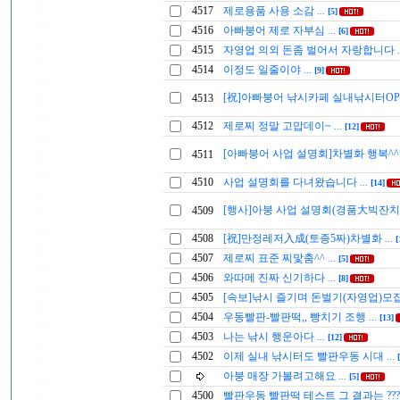
4517
제로용품 사용 소감
...
[5]
4516
아빠붕어 제로 자부심
...
[6]
4515
자영업 의외 돈좀 벌어서 자랑합니다
4514
이정도 일줄이야
...
[9]
[祝]아빠붕어 낚시카페 실내낚시터OP
4513
4512
제로찌 정말 고맙데이~
...
[12]
[아빠붕어 사업 설명회]차별화 행복^^
4511
4510
사업 설명회를 다녀왔습니다
...
[14]
[행사]아붕 사업 설명회(경품大빅잔치
4509
4508
[祝]만정레저入成(토종5짜)차별화
...
[
4507
제로찌 표준 찌맟춤^^
...
[5]
4506
와따메 진짜 신기하다
...
[8]
4505
[속보]낚시 즐기며 돈벌기(자영업)모
4504
우동빨판-빨판떡,, 빵치기 조행
...
[13]
4503
나는 낚시 행운아다
...
[12]
4502
이제 실내 낚시터도 빨판우동 시대
...
아붕 매장 가볼려고해요
...
[5]
4500
빨판우동 빨판떡 테스트 그 결과는 ??