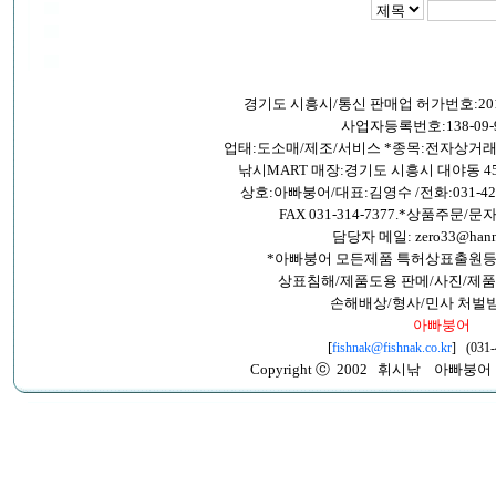
경기도 시흥시/통신 판매업 허가번호:201
사업자등록번호:138-09-9
업태:도소매/제조/서비스 *종목:전자상거
낚시MART 매장:경기도 시흥시 대야동 45
상호:아빠붕어/대표:김영수 /전화:031-421-26
FAX 031-314-7377.*상품주문/문자:
담당자 메일: zero33@hanma
*아빠붕어 모든제품 특허상표출원등
상표침해/제품도용 판메/사진/제품
손해배상/형사/민사 처벌
아빠붕어
[
fishnak@fishnak.co.kr
] (031-
Copyright ⓒ 2002 휘시낚 아빠붕어 All