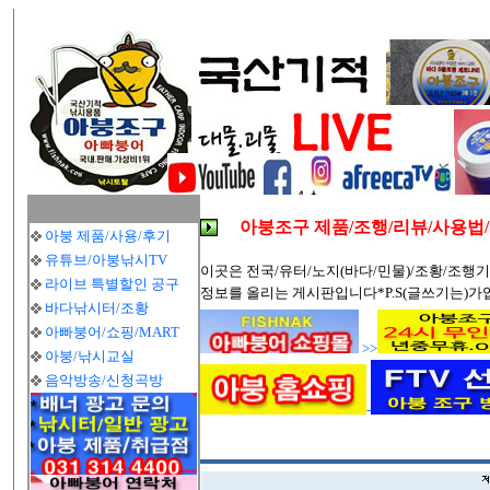
아붕조구 제품/조행/리뷰/사용법
아붕 제품/사용/후기
유튜브/아붕낚시TV
이곳은 전국/유터/노지(바다/민물)/조황/조행기
라이브 특별할인 공구
정보를 올리는 게시판입니다*P.S(글쓰기는)가
바다낚시터/조황
아빠붕어/쇼핑/MART
>>
아붕/낚시교실
음악방송/신청곡방
-