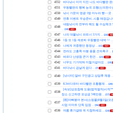
4552
바다낚시 미끼 지진 나도 바다빨판 
4551
우동빨판의 행복 능곡 조행(신의한수
4550
낚시 가문의 영광 1떵 마누라 빵~~끗
.
4549
연휴 이벤트 우승준비..시흥 매장갑
내림낚시의 전부라 해도 될 수심체크
4548
...
[18]
4547
나의 대물낚시 파트너 3가지
...
[24]
4546
1등 또 1등 제로찌 우동빨판 대박 ^^
..
4545
나에게 귀중했던 동영상
...
[15]
4544
전라도 고흥쪽 아붕 용품 건의촉구
...
4543
벼르다 난생첨 큰거 한건
...
[21]
4542
너무도 기가막혀 미칠거같아요
...
[19]
4541
바다낚시 겁날게 없다
...
[7]
[낚시터] 알바 구인광고.상담후 채용
4540
.
4539
K3바다유터 바다빨판 조황횡재
...
[20]
[속보]상표침해 도용(법적절차)시작?*
4538
장소 신고하면 포상금 5백만원
...
[57]
[祝]아빠붕어 본사(쇼핑몰)8월1일(오
4537
시업 이마트 단독 입점
...
[36]
4536
여름 휴가갈때 꼭 지참하세요
...
[24]