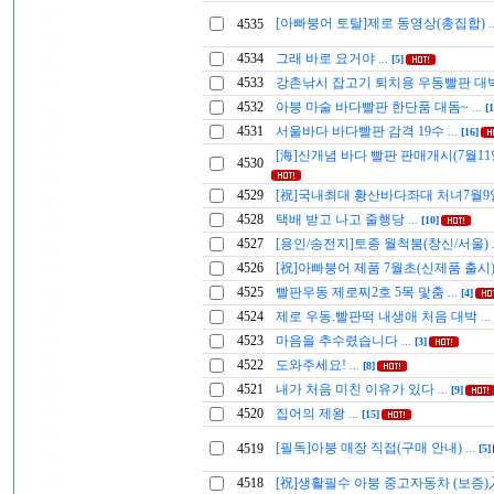
[아빠붕어 토탈]제로 동영상(총집합)
4535
.
4534
그래 바로 요거야
...
[5]
4533
강촌낚시 잡고기 퇴치용 우동빨판 대
4532
아붕 마술 바다빨판 한단품 대돔~
...
[1
4531
서울바다 바다빨판 감격 19수
...
[16]
[海]신개념 바다 빨판 판매개시(7월11
4530
4529
[祝]국내최대 황산바다좌대 처녀7월9
4528
택배 받고 나고 줄행당
...
[10]
4527
[용인/송전지]토종 월척붐(창신/서울)
4526
[祝]아빠붕어 제품 7월초(신제품 출시)
4525
빨판우동 제로찌2호 5목 맟춤
...
[4]
4524
제로 우동.빨판떡 내생애 처음 대박
...
4523
마음을 추수렸습니다
...
[3]
4522
도와주세요!
...
[8]
4521
내가 처음 미친 이유가 있다
...
[9]
4520
집어의 제왕
...
[15]
[필독]아붕 매장 직접(구매 안내)
4519
...
[5]
4518
[祝]생활필수 아붕 중고자동차 (보증