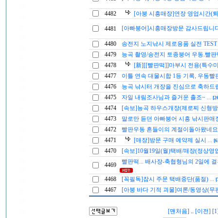
4482
[아붕 시흥매장]연장 영업시간(
[아빠붕어]시흥매장방문 감사드립니
4481
4480
송전지 노지낚시 제로용품 실전 TES
4479
능곡 촬영/송전지 토종붕어 우동.빨
4478
[新][[빨판떡]]마부시 전용(특수
4477
이틀 연속 대물시합 1등 기록, 우동빨
4476
능곡 낚시터 개장을 진심으로 축하
4475
자일 내림조사님과 즐거운 출조~
...
[2
4474
[속보]능곡 하우스개장(제로찌 신형방
4473
말로만 듣던 아빠붕어 시흥 낚시판매
4472
빨판우동 흔들이의 계절이돌아왔네
4471
[매장]방문 구매 예약제 실시
...
[6
4470
[속보]10월19일(월)택배/매장(정상영
빨판떡... 배사장-축협형님의 2일에 걸친
4469
4468
[꼭필독]잠시 주문 택배중단(품절)
...
[
4467
[아붕 바다 기적 괴물]여론/동영상(무
[맨처음]
..
[이전]
[1