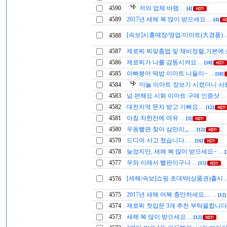
4590
저의 업체 바램
...
[4]
4589
2017년 새해 복 많이 받으세요
...
[4]
[속보]시흥매장/영업/이마트(大경품)
4588
.
4587
제로찌 찌맞춤법 및 채비정렬,기본에
4586
제로찌가 나를 감동시켜요
...
[18]
4585
아빠붕어 떡밥 이마트 나들이~
...
[18]
4584
마눌 이마트 장보기 시켰더니 
4583
넘 편해요 시화 이마트 구매 인증샷
...
4582
대전지역 문자 받고 기뻐요
...
[12]
4581
아침 차한잔에 여유
...
[3]
4580
우동빨판 찾아 삼만리,,,
...
[12]
4579
드디어 사고 쳤습니다..
...
[16]
4578
늦었지만, 새해 복 많이 받으세요~
...
[
4577
우와 이래서 빨판이구나
...
[15]
[새해/속보]쇼핑 초대박(상품권)출시
4576
.
4575
2017년 새해 어복 충만하세요....
...
[12]
4574
제로찌 첫입문 3개 추천 부탁을합니
4573
새해 복 많이 받으세요
...
[12]