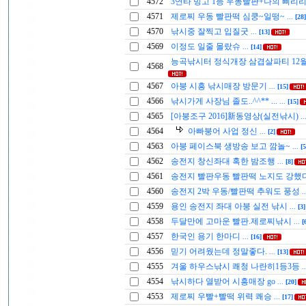
4572
3연타 빙고 1등 우동빨판+나의 삐리
4571
제로찌 우동 빨판떡 심쿵~일떵~
...
[28]
4570
낚시중 잘찍고 입질굿
...
[13]
4569
이정도 일줄 몰랐슈
...
[14]
능곡낚시터 정식개장 삼겹살파티 12
4568
4567
아붕 시흥 낚시매장 방문기
...
[15]
4566
낚시가게 사장님 졸도..^^** ...
...
[15]
4565
[아붕조구 2016]新동영상(실전낚시)
..
4564
아빠붕어 사업 정신
...
[2]
4563
아붕 페이스북 생방송 보고 깜놀~
...
[5
4562
송전지 창신좌대 혹한 밤조행
...
[8]
4561
송전지 빨판우동 빨판떡 노지도 강했
4560
송전지 2박 우동/빨판떡 추워도 풍성
.
4559
용인 송전지 좌대 아붕 실전 낚시
...
[3]
4558
두달만에 고마운 빨판.제로찌낚시
...
[
4557
한국인 용기 한마디
...
[16]
4556
믿기 어려웠는데 정말좋다.
...
[13]
4555
겨울 하우스낚시 쾌청 나란히1등3등
.
4554
낚시하다 열받어 시흥매장 go
...
[20]
4553
제로찌 우빨+빨떡 위력 쾌승
...
[17]