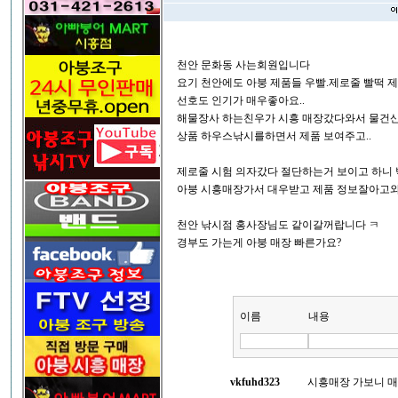
천안 문화동 사는회원입니다
요기 천안에도 아붕 제품들 우빨.제로줄 빨떡 
선호도 인기가 매우좋아요..
해물장사 하는친우가 시흥 매장갔다와서 물건산
상품 하우스낚시를하면서 제품 보여주고..
제로줄 시험 의자갔다 절단하는거 보이고 하니
아붕 시흥매장가서 대우받고 제품 정보잘아고
천안 낚시점 홍사장님도 같이갈꺼랍니다 ㅋ
경부도 가는게 아붕 매장 빠른가요?
이름
내용
vkfuhd323
시흥매장 가보니 매