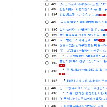
4499
[祝]군포/실내 카페낚시터(입성) 入成
4498
감탄 대전서 시흥 매장까지 쑝~쑝
...
[1
4497
정말 최고좋다...미안함ㅠ
...
[20]
[꼭필독]아붕 시흥매장(방문)숙지사
4496
4495
살짝 눌러주니까 빨판떡 효과?
...
[12]
4494
빨판떡 A.B 승부대결 ..양주한병
...
[13]
4493
나의 빨판떡 레시피 공개
...
[17]
4492
참을수 없는 번개구입 빨판 떡 운수대
4491
[特속보]新 빨판 떡(정식 판매 공지)
..
4490
[긴급 알림]빨판 떡( 1차 출시 재
빨판떡 (마부시 전용 떡밥), 드디어 
4489
[곧 공지]빨판 떡(12월21일(월
4488
4487
[필독] 아붕 시흥 낚시매장 (주소
4486
능곡조행 수지에서 오신 어르신 감사 
4485
[아붕 시흥매장]연장 영업시간(
4484
[전국 낚시인]-모두 보세요~(필독)
...
[
[아빠붕어]시흥매장 영업시간 공지
4483
...