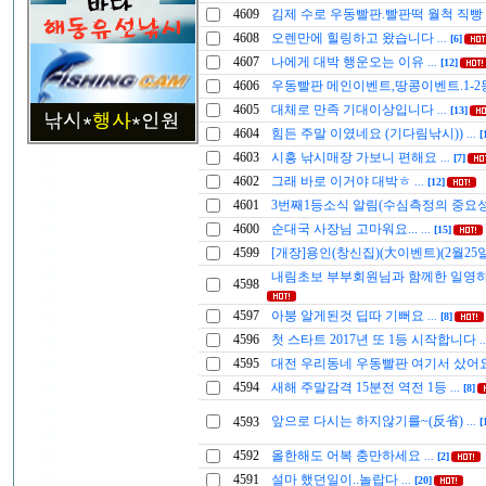
4609
김제 수로 우동빨판.빨판떡 월척 직빵
4608
오렌만에 힐링하고 왔습니다
...
[6]
4607
나에게 대박 행운오는 이유
...
[12]
4606
우동빨판 메인이벤트,땅콩이벤트.1-2
4605
대체로 만족 기대이상입니다
...
[13]
4604
힘든 주말 이였네요 (기다림낚시))
...
[
4603
시흥 낚시매장 가보니 편해요
...
[7]
4602
그래 바로 이거야 대박ㅎ
...
[12]
4601
3번째1등소식 알림(수심측정의 중요
4600
순대국 사장님 고마워요...
...
[15]
4599
[개장]용인(창신집)(大이벤트)(2월25
내림초보 부부회원님과 함께한 일영
4598
4597
아붕 알게된것 딥따 기뻐요
...
[8]
4596
첫 스타트 2017년 또 1등 시작합니다
.
4595
대전 우리동네 우동빨판 여기서 샀어
4594
새해 주말감격 15분전 역전 1등
...
[8]
앞으로 다시는 하지않기를~(反省)
4593
...
[
4592
올한해도 어복 충만하세요
...
[2]
4591
설마 했던일이..놀랍다
...
[20]