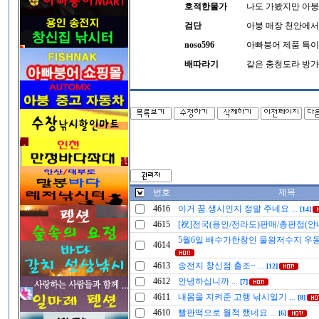
호적한물가
나도 가봤지만 아붕 
검단
아붕 매장 천안에서
noso596
아빠붕어 제품 특
배따라기
같은 충청도라 방가
번호
제목
4616
이거 꿈.생시인지 정말 주네요
...
[14]
4615
[祝]전국(용인/전라도)판매/총판점(안
5월6일 배수가한창인 물왕저수지 우
4614
4613
송전지 창신점 출조~
...
[12]
4612
안녕하십니까
...
[7]
4611
내몸을 지켜준 고행 낚시일기
...
[8]
4610
빨판떡으로 월척 했네요
...
[6]